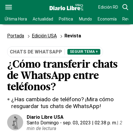
Edición RD
Última Hora
Actualidad
Política
Mundo
Economía
Revis
Portada
Edición USA
Revista
CHATS DE WHATSAPP
SEGUIR TEMA +
¿Cómo transferir chats
de WhatsApp entre
teléfonos?
¿Has cambiado de teléfono? ¡Mira cómo
resguardar tus chats de WhatsApp!
Diario Libre USA
Santo Domingo
- sep. 03, 2023 | 02:38 p. m.
|
2
min de lectura