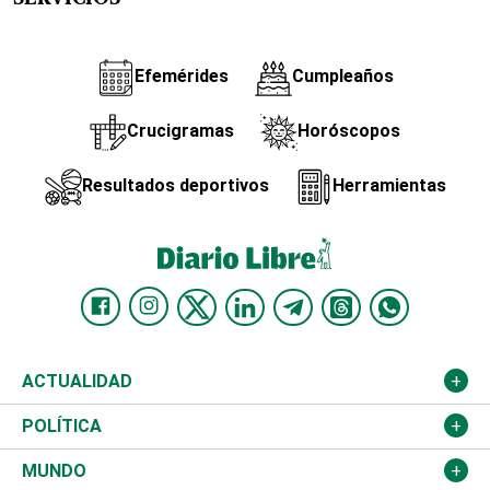
Efemérides
Cumpleaños
Crucigramas
Horóscopos
Resultados deportivos
Herramientas
ACTUALIDAD
Nacional
POLÍTICA
Ciudad
Partidos
MUNDO