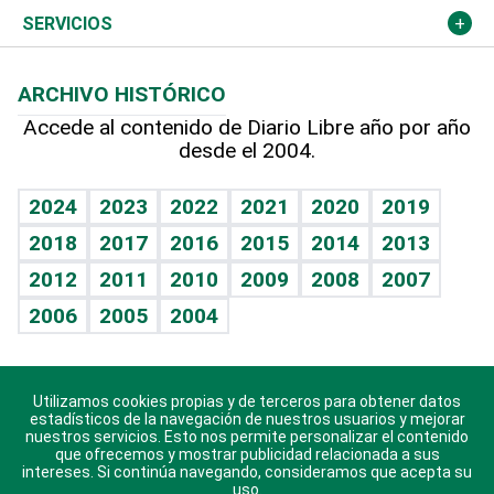
Resto del mundo
Economía personal
Podcast Arte Libre
Más deportes
Columnistas
Cambio climático
Opinión
SERVICIOS
Macroeconomía
Mi mascota
Resultados deportivos
Lecturas
Planeta
Efemérides
ARCHIVO HISTÓRICO
Hablando con el pediatra
Línea de hit
Más firmas
Hecho en casa
Cumpleaños
Accede al contenido de Diario Libre año por año
desde el 2004.
Diario de nutrición
BRV
Mundo gamer
RSS
Vida y familia
TBT Deportivo
Guía del dinero
Horóscopos
2024
2023
2022
2021
2020
2019
Eñe
2018
2017
2016
2015
2014
2013
Crucigramas
2012
2011
2010
2009
2008
2007
Celebrando la vida
2006
2005
2004
Sin complejos
En pocas palabras
Utilizamos cookies propias y de terceros para obtener datos
Descarga nuestras aplicaciones para Android, iOS y
Escuchando al corazón
estadísticos de la navegación de nuestros usuarios y mejorar
sistema Huawei.
nuestros servicios. Esto nos permite personalizar el contenido
que ofrecemos y mostrar publicidad relacionada a sus
Economía Personal
intereses. Si continúa navegando, consideramos que acepta su
uso.