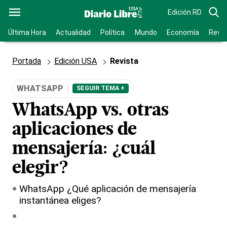
Edición RD
Última Hora
Actualidad
Política
Mundo
Economía
Revis
Portada
Edición USA
Revista
WHATSAPP
SEGUIR TEMA +
WhatsApp vs. otras
aplicaciones de
mensajería: ¿cuál
elegir?
WhatsApp ¿Qué aplicación de mensajería
instantánea eliges?