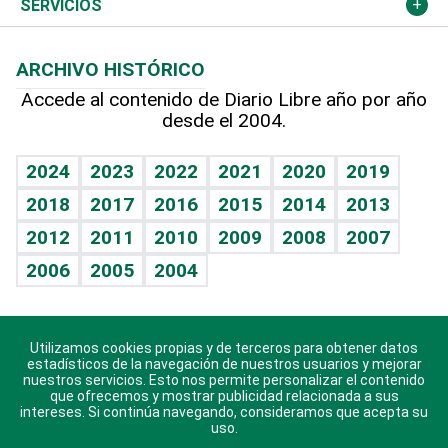
Economía personal
Podcast Arte Libre
Más deportes
Columnistas
Cambio climático
Opinión
SERVICIOS
Macroeconomía
Mi mascota
Resultados deportivos
Lecturas
Planeta
Efemérides
ARCHIVO HISTÓRICO
Hablando con el pediatra
Línea de hit
Más firmas
Hecho en casa
Cumpleaños
Accede al contenido de Diario Libre año por año
desde el 2004.
Diario de nutrición
BRV
Mundo gamer
RSS
Vida y familia
TBT Deportivo
Guía del dinero
Horóscopos
2024
2023
2022
2021
2020
2019
Eñe
2018
2017
2016
2015
2014
2013
Crucigramas
2012
2011
2010
2009
2008
2007
Celebrando la vida
2006
2005
2004
Sin complejos
En pocas palabras
Utilizamos cookies propias y de terceros para obtener datos
Descarga nuestras aplicaciones para Android, iOS y
Escuchando al corazón
estadísticos de la navegación de nuestros usuarios y mejorar
sistema Huawei.
nuestros servicios. Esto nos permite personalizar el contenido
que ofrecemos y mostrar publicidad relacionada a sus
Economía Personal
intereses. Si continúa navegando, consideramos que acepta su
uso.
Consulta Libre