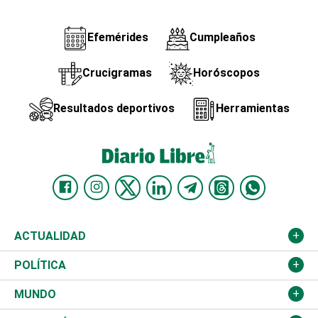
Efemérides
Cumpleaños
Crucigramas
Horóscopos
Resultados deportivos
Herramientas
ACTUALIDAD
Nacional
POLÍTICA
Ciudad
Partidos
MUNDO