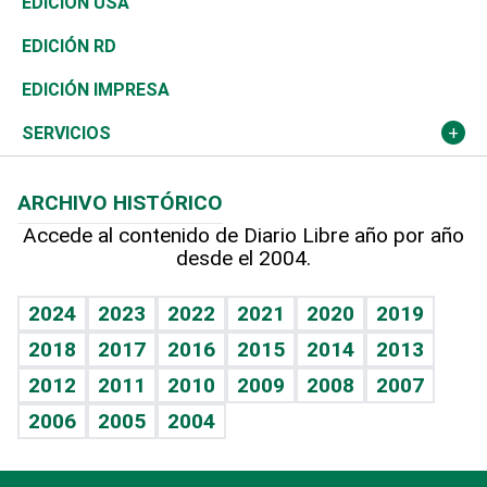
En Directo
Tecnología
Economía
EDICIÓN USA
Ocenanía
Telecom.
Sociales
Tenis
El Espía
Historia
Revista
EDICIÓN RD
Caribe
Global y variable
Novedades
Olimpismo
Noticiero Poteleche
Martes de tecnología
Deportes
EDICIÓN IMPRESA
Resto del mundo
Economía personal
Podcast Arte Libre
Más deportes
Columnistas
Cambio climático
Opinión
SERVICIOS
Macroeconomía
Mi mascota
Resultados deportivos
Lecturas
Planeta
Efemérides
ARCHIVO HISTÓRICO
Hablando con el pediatra
Línea de hit
Más firmas
Hecho en casa
Cumpleaños
Accede al contenido de Diario Libre año por año
desde el 2004.
Diario de nutrición
BRV
Mundo gamer
RSS
Vida y familia
TBT Deportivo
Guía del dinero
Horóscopos
2024
2023
2022
2021
2020
2019
Eñe
2018
2017
2016
2015
2014
2013
Crucigramas
2012
2011
2010
2009
2008
2007
Celebrando la vida
2006
2005
2004
Sin complejos
En pocas palabras