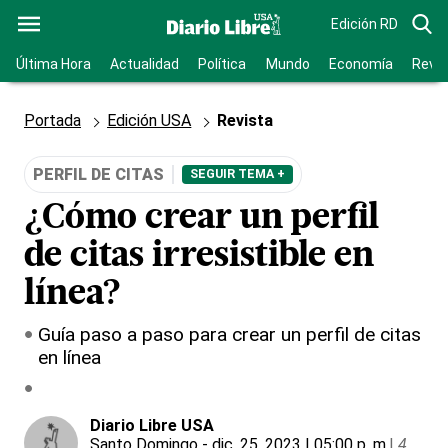
Edición RD
Última Hora
Actualidad
Política
Mundo
Economía
Revis
Portada
Edición USA
Revista
PERFIL DE CITAS
SEGUIR TEMA +
¿Cómo crear un perfil
de citas irresistible en
línea?
Guía paso a paso para crear un perfil de citas
en línea
Diario Libre USA
Santo Domingo
- dic. 25, 2023 | 05:00 p. m.
|
4