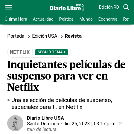
Edición RD
Última Hora
Actualidad
Política
Mundo
Economía
Revis
Portada
Edición USA
Revista
NETFLIX
SEGUIR TEMA +
Inquietantes películas de
suspenso para ver en
Netflix
Una selección de películas de suspenso,
especiales para tí, en Netflix
Diario Libre USA
Santo Domingo
- dic. 25, 2023 | 03:17 p. m.
|
2
min de lectura