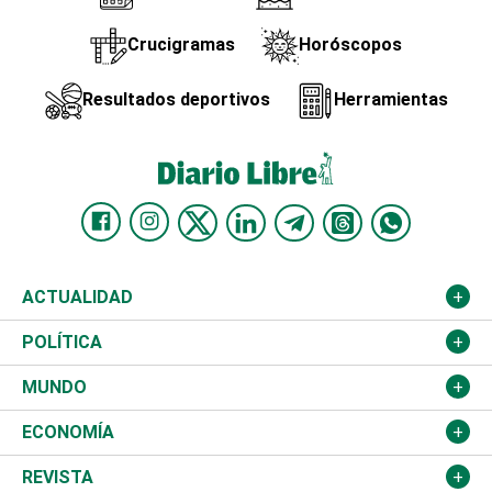
Crucigramas
Horóscopos
Resultados deportivos
Herramientas
ACTUALIDAD
Nacional
POLÍTICA
Ciudad
Partidos
MUNDO
Educación
JCE
Estados Unidos
ECONOMÍA
Salud
TSE
América Latina
Finanzas
REVISTA