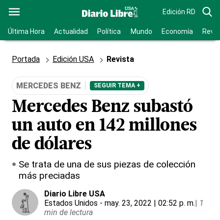
Edición RD
Última Hora
Actualidad
Política
Mundo
Economía
Revis
Portada
Edición USA
Revista
MERCEDES BENZ
SEGUIR TEMA +
Mercedes Benz subastó
un auto en 142 millones
de dólares
Se trata de una de sus piezas de colección
más preciadas
Diario Libre USA
Estados Unidos
- may. 23, 2022 | 02:52 p. m.
|
1
min de lectura