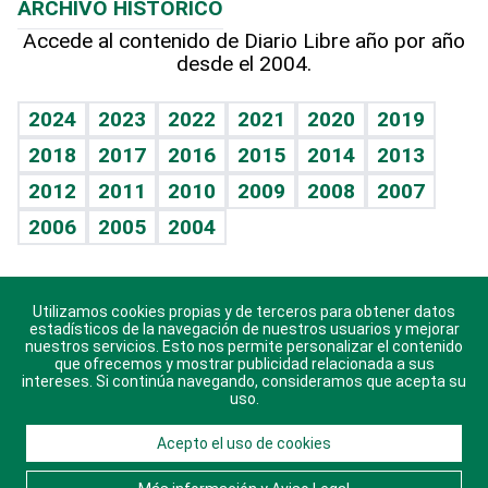
ARCHIVO HISTÓRICO
Hablando con el pediatra
Línea de hit
Más firmas
Hecho en casa
Cumpleaños
Accede al contenido de Diario Libre año por año
desde el 2004.
Diario de nutrición
BRV
Mundo gamer
RSS
Vida y familia
TBT Deportivo
Guía del dinero
Horóscopos
2024
2023
2022
2021
2020
2019
Eñe
2018
2017
2016
2015
2014
2013
Crucigramas
2012
2011
2010
2009
2008
2007
Celebrando la vida
2006
2005
2004
Sin complejos
En pocas palabras
Utilizamos cookies propias y de terceros para obtener datos
Descarga nuestras aplicaciones para Android, iOS y
Escuchando al corazón
estadísticos de la navegación de nuestros usuarios y mejorar
sistema Huawei.
nuestros servicios. Esto nos permite personalizar el contenido
que ofrecemos y mostrar publicidad relacionada a sus
Economía Personal
intereses. Si continúa navegando, consideramos que acepta su
uso.
Consulta Libre
Acepto el uso de cookies
© 2021 Diario Libre, todos los derechos reservados.
Consulta el
Aviso Legal
. Ponte en
Contacto
con