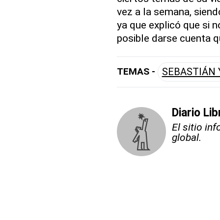
vez a la semana, sien
ya que explicó que si n
posible darse cuenta q
TEMAS -
SEBASTIÁN 
Diario Li
El sitio i
global.