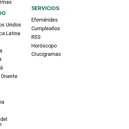
irmas
SERVICIOS
DO
Efemérides
os Unidos
Cumpleaños
ca Latina
RSS
Horóscopo
a
Crucigramas
a
dá
 Oriente
ia
e
 del
o