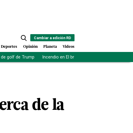
Cambiar a edición RD
Deportes
Opinión
Planeta
Videos
de golf de Trump
Incendio en El bronx
Muerte asistida en NY
erca de la