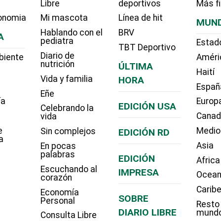
Libre
deportivos
Más f
onomia
Mi mascota
Línea de hit
MUN
Hablando con el
BRV
A
pediatra
Estad
TBT Deportivo
Diario de
biente
Améri
nutrición
ÚLTIMA
Haití
Vida y familia
HORA
Españ
Eñe
ía
Europ
EDICIÓN USA
Celebrando la
Cana
vida
e
Medio
Sin complejos
EDICIÓN RD
a
Asia
En pocas
palabras
EDICIÓN
Africa
Escuchando al
IMPRESA
Ocean
corazón
Carib
Economía
SOBRE
Personal
Resto
DIARIO LIBRE
mund
Consulta Libre