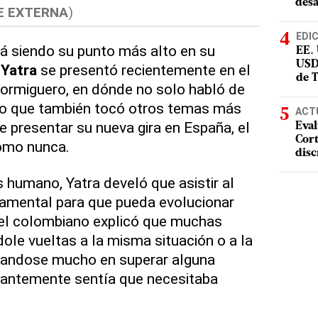
desa
E EXTERNA
)
EDI
á siendo su punto más alto en su
EE.
USD
 Yatra
se presentó recientemente en el
de 
ormiguero, en dónde no solo habló de
ino que también tocó otros temas más
ACT
e presentar su nueva gira en España, el
Eval
Cort
como nunca.
disc
humano, Yatra develó que asistir al
damental para que pueda evolucionar
 el colombiano explicó que muchas
le vueltas a la misma situación o a la
andose mucho en superar alguna
tantemente sentía que necesitaba