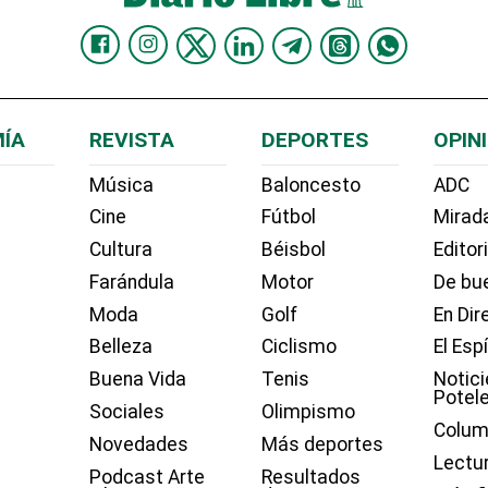
ÍA
REVISTA
DEPORTES
OPIN
Música
Baloncesto
ADC
Cine
Fútbol
Mirada
Cultura
Béisbol
Editor
Farándula
Motor
De bue
Moda
Golf
En Dir
Belleza
Ciclismo
El Esp
Buena Vida
Tenis
Notici
Potel
Sociales
Olimpismo
Colum
Novedades
Más deportes
Lectu
Podcast Arte
Resultados