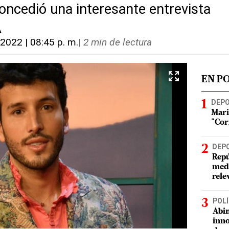
oncedió una interesante entrevista
A
, 2022 | 08:45 p. m.
|
2 min de lectura
EN P
DEP
Mari
"Cor
DEP
Repú
meda
rele
POLÍ
Abin
inno