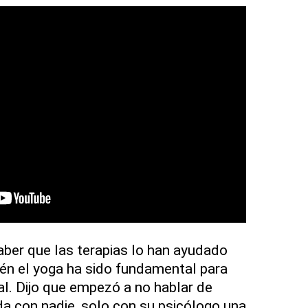
saber que las terapias lo han ayudado
én el yoga ha sido fundamental para
l. Dijo que empezó a no hablar de
da con nadie, solo con su psicólogo una