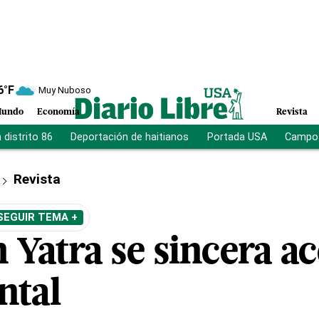
6
°F
Muy Nuboso
undo
Economía
Revista
distrito 86
Deportación de haitianos
Portada USA
Campo 
Revista
SEGUIR TEMA +
 Yatra se sincera ac
ntal