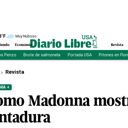
8
°F
Muy Nuboso
undo
Economía
Revista
os Penzo
Brote de salmonela
Portada USA
Pitones en Flor
Revista
MA +
como Madonna most
ntadura