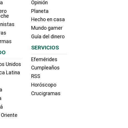
ía
Opinión
ero
Planeta
eche
Hecho en casa
nistas
Mundo gamer
ras
Guía del dinero
irmas
SERVICIOS
DO
Efemérides
os Unidos
Cumpleaños
ca Latina
RSS
Horóscopo
a
Crucigramas
a
dá
 Oriente