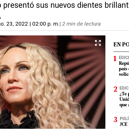
p presentó sus nuevos dientes brillan
A
o. 23, 2022 | 02:00 p. m.
|
2 min de lectura
EN P
EDIC
Repú
país
soli
EDIC
¿Te 
Unid
que 
POLÍ
JCE 