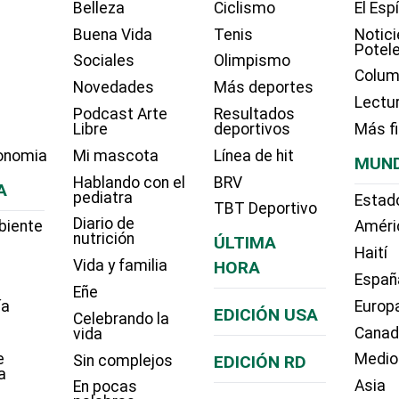
Belleza
Ciclismo
El Esp
Buena Vida
Tenis
Notici
Potel
Sociales
Olimpismo
Colum
Novedades
Más deportes
Lectu
Podcast Arte
Resultados
Libre
deportivos
Más f
onomia
Mi mascota
Línea de hit
MUN
Hablando con el
BRV
A
pediatra
Estad
TBT Deportivo
Diario de
biente
Améri
nutrición
ÚLTIMA
Haití
Vida y familia
HORA
Españ
Eñe
ía
Europ
EDICIÓN USA
Celebrando la
Cana
vida
e
Medio
Sin complejos
EDICIÓN RD
a
Asia
En pocas