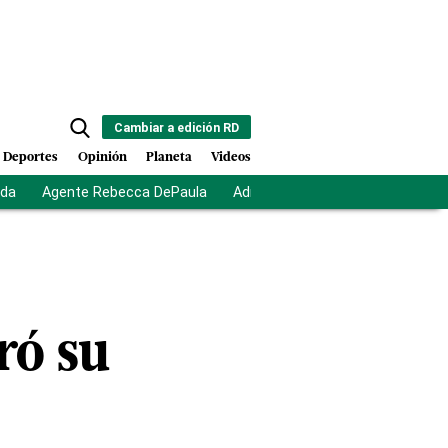
Cambiar a edición RD
Deportes
Opinión
Planeta
Videos
ida
Agente Rebecca DePaula
Adriano Espaillat
Multas a mi
ró su