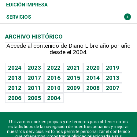
Caribe
Global y variable
Novedades
Olimpismo
Noticiero Poteleche
Martes de tecnología
Deportes
EDICIÓN IMPRESA
Resto del mundo
Economía personal
Podcast Arte Libre
Más deportes
Columnistas
Cambio climático
Opinión
SERVICIOS
Macroeconomía
Mi mascota
Resultados deportivos
Lecturas
Planeta
Efemérides
ARCHIVO HISTÓRICO
Hablando con el pediatra
Línea de hit
Más firmas
Hecho en casa
Cumpleaños
Accede al contenido de Diario Libre año por año
desde el 2004.
Diario de nutrición
BRV
Mundo gamer
RSS
Vida y familia
TBT Deportivo
Guía del dinero
Horóscopos
2024
2023
2022
2021
2020
2019
Eñe
2018
2017
2016
2015
2014
2013
Crucigramas
2012
2011
2010
2009
2008
2007
Celebrando la vida
2006
2005
2004
Sin complejos
En pocas palabras
Utilizamos cookies propias y de terceros para obtener datos
Descarga nuestras aplicaciones para Android, iOS y
Escuchando al corazón
estadísticos de la navegación de nuestros usuarios y mejorar
sistema Huawei.
nuestros servicios. Esto nos permite personalizar el contenido
que ofrecemos y mostrar publicidad relacionada a sus