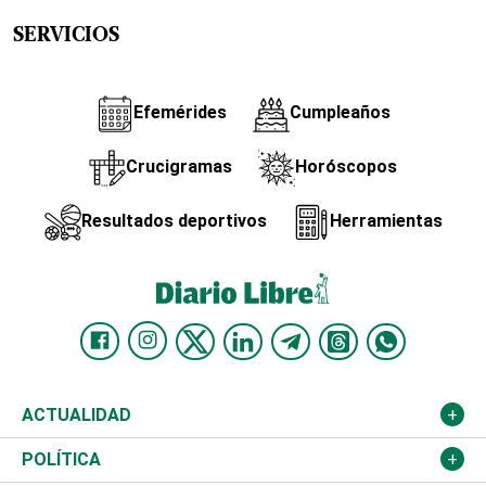
SERVICIOS
Efemérides
Cumpleaños
Crucigramas
Horóscopos
Resultados deportivos
Herramientas
ACTUALIDAD
Nacional
POLÍTICA