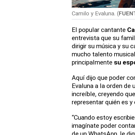
Camilo y Evaluna. (
FUEN
El popular cantante
Ca
entrevista que su fami
dirigir su música y su 
mucho talento musical
principalmente
su esp
Aquí dijo que poder co
Evaluna a la orden de
increíble, creyendo que
representar quién es y
“Cuando estoy escribi
imagínate poder contar
de un WhatsApp, le dig