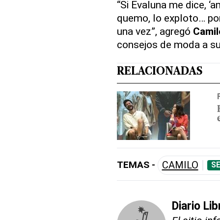
“Si Evaluna me dice, ‘a
quemo, lo exploto… por
una vez”, agregó
Camil
consejos de moda a su
RELACIONADAS
TEMAS -
CAMILO
SE
Diario Li