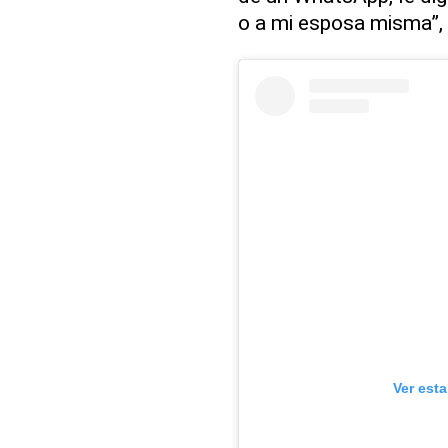
o a mi esposa misma”,
Ver est