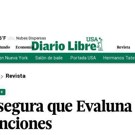
6
°F
Nubes Dispersas
undo
Economía
Revista
en Nueva York
Salón de baile
Portada USA
Hermanos Tate
Revista
 +
egura que Evaluna e
anciones