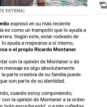
que 
"deb
TE EXTENA
)
milo
expresó en su más reciente
lia es como un trampolín que lo ayuda a
carrera. Según este, estar rodeado de
 lo ayuda a mejorarse a sí mismo,
osa o el propio Ricardo Montaner
.
ntar con la opinión de Montaner o de
 un mensaje es algo absolutamente
 la parte creativa de su familia puede
 que son parte de su identidad.
endo, cuando estoy componiendo;
 con la opinión de Montaner a la orden
o ‘solo escucha esto’, o a mis cuñados,