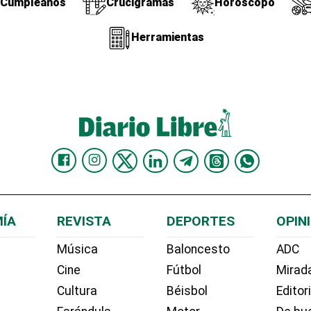
Cumpleaños
Crucigramas
Horóscopo
Herramientas
ÍA
REVISTA
DEPORTES
OPIN
Música
Baloncesto
ADC
Cine
Fútbol
Mirada
Cultura
Béisbol
Editor