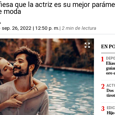
iesa que la actriz es su mejor paráme
de moda
A
-
sep. 26, 2022 | 12:50 p. m.
|
2 min de lectura
EN P
DEP
Elía
guía
oro 
ACT
Dos 
tiro
EDIC
Hijo