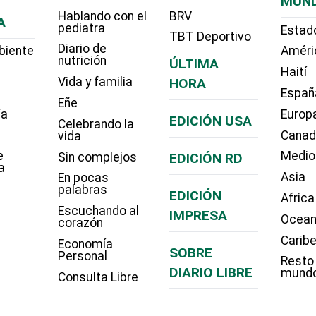
MUN
Hablando con el
BRV
A
pediatra
Estad
TBT Deportivo
Diario de
biente
Améri
nutrición
ÚLTIMA
Haití
Vida y familia
HORA
Españ
Eñe
ía
Europ
EDICIÓN USA
Celebrando la
Cana
vida
e
Medio
Sin complejos
EDICIÓN RD
a
Asia
En pocas
palabras
EDICIÓN
Africa
Escuchando al
IMPRESA
Ocean
corazón
Carib
Economía
SOBRE
Personal
Resto
DIARIO LIBRE
mund
Consulta Libre