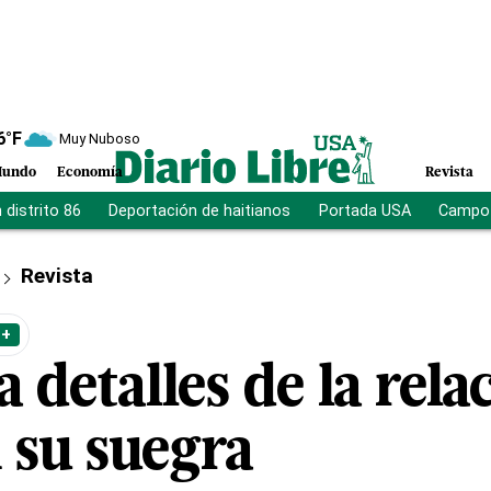
6
°F
Muy Nuboso
undo
Economía
Revista
distrito 86
Deportación de haitianos
Portada USA
Campo 
Revista
 +
 detalles de la rela
 su suegra