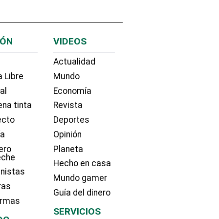
IÓN
VIDEOS
Actualidad
 Libre
Mundo
ial
Economía
na tinta
Revista
ecto
Deportes
ía
Opinión
ero
Planeta
eche
Hecho en casa
nistas
Mundo gamer
ras
Guía del dinero
irmas
SERVICIOS