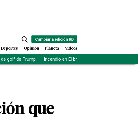
Cambiar a edición RD
Deportes
Opinión
Planeta
Videos
de golf de Trump
Incendio en El bronx
Muerte asistida en NY
ción que