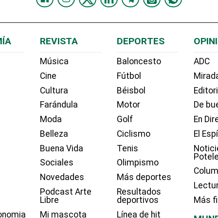
ÍA
REVISTA
DEPORTES
OPIN
Música
Baloncesto
ADC
Cine
Fútbol
Mirada
Cultura
Béisbol
Editor
Farándula
Motor
De bue
Moda
Golf
En Dir
Belleza
Ciclismo
El Esp
Buena Vida
Tenis
Notici
Potel
Sociales
Olimpismo
Colum
Novedades
Más deportes
Lectu
Podcast Arte
Resultados
Libre
deportivos
Más f
onomia
Mi mascota
Línea de hit