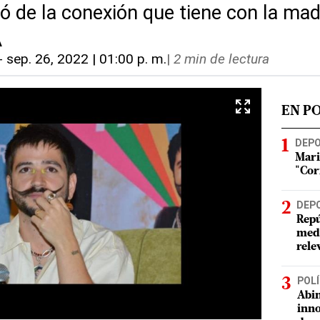
ló de la conexión que tiene con la ma
A
-
sep. 26, 2022 | 01:00 p. m.
|
2 min de lectura
EN P
DEP
Mari
"Cor
DEP
Repú
meda
rele
POLÍ
Abin
inno