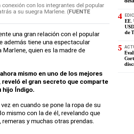
desa
conexión con los integrantes del popular
atrás a su suegra Marlene. (
FUENTE
EDI
EE.
USD
nte una gran relación con el popular
de 
ue además tiene una espectacular
ACT
 Marlene, quien es la madre de
Eval
Cort
disc
á ahora mismo en uno de los mejores
 reveló el gran secreto que comparte
u hijo Índigo.
e vez en cuando se pone la ropa de su
 lo mismo con la de él, revelando que
 remeras y muchas otras prendas.