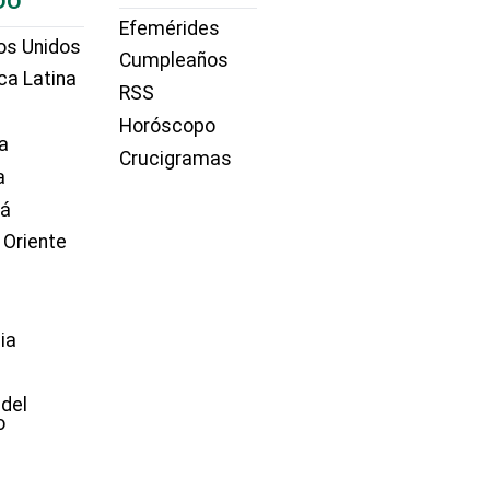
DO
Efemérides
os Unidos
Cumpleaños
ca Latina
RSS
Horóscopo
a
Crucigramas
a
dá
 Oriente
ia
e
 del
o