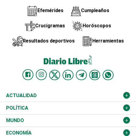
Efemérides
Cumpleaños
Crucigramas
Horóscopos
Resultados deportivos
Herramientas
ACTUALIDAD
Nacional
POLÍTICA
Ciudad
Partidos
MUNDO
Educación
JCE
Estados Unidos
ECONOMÍA