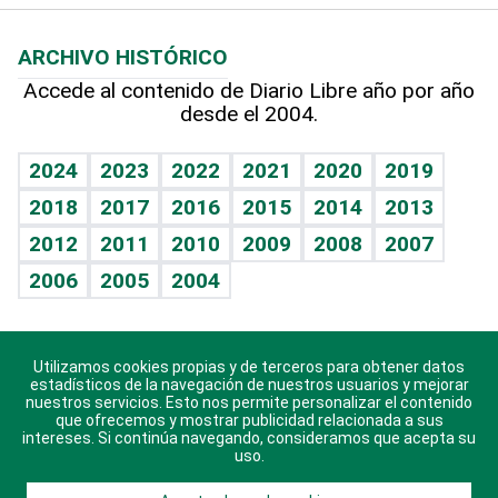
Macroeconomía
Mi mascota
Resultados deportivos
Lecturas
Planeta
Efemérides
ARCHIVO HISTÓRICO
Hablando con el pediatra
Línea de hit
Más firmas
Hecho en casa
Cumpleaños
Accede al contenido de Diario Libre año por año
desde el 2004.
Diario de nutrición
BRV
Mundo gamer
RSS
Vida y familia
TBT Deportivo
Guía del dinero
Horóscopos
2024
2023
2022
2021
2020
2019
Eñe
2018
2017
2016
2015
2014
2013
Crucigramas
2012
2011
2010
2009
2008
2007
Celebrando la vida
2006
2005
2004
Sin complejos
En pocas palabras
Utilizamos cookies propias y de terceros para obtener datos
Descarga nuestras aplicaciones para Android, iOS y
Escuchando al corazón
estadísticos de la navegación de nuestros usuarios y mejorar
sistema Huawei.
nuestros servicios. Esto nos permite personalizar el contenido
que ofrecemos y mostrar publicidad relacionada a sus
Economía Personal
intereses. Si continúa navegando, consideramos que acepta su
uso.
Consulta Libre