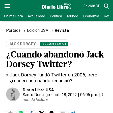
Edición RD
Última Hora
Actualidad
Política
Mundo
Economía
Revis
Portada
Edición USA
Revista
JACK DORSEY
SEGUIR TEMA +
¿Cuando abandonó Jack
Dorsey Twitter?
Jack Dorsey fundó Twitter en 2006, pero
¿recuerdas cuando renunció?
Diario Libre USA
Santo Domingo
- oct. 18, 2022 | 06:06 p. m.
|
1
min de lectura