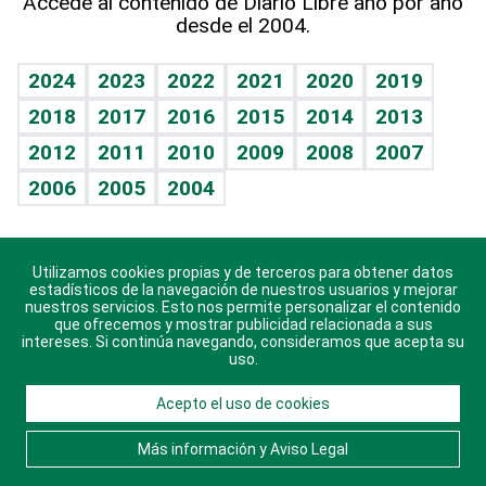
Accede al contenido de Diario Libre año por año
desde el 2004.
Diario de nutrición
BRV
Mundo gamer
RSS
Vida y familia
TBT Deportivo
Guía del dinero
Horóscopos
2024
2023
2022
2021
2020
2019
Eñe
2018
2017
2016
2015
2014
2013
Crucigramas
2012
2011
2010
2009
2008
2007
Celebrando la vida
2006
2005
2004
Sin complejos
En pocas palabras
Utilizamos cookies propias y de terceros para obtener datos
Descarga nuestras aplicaciones para Android, iOS y
Escuchando al corazón
estadísticos de la navegación de nuestros usuarios y mejorar
sistema Huawei.
nuestros servicios. Esto nos permite personalizar el contenido
que ofrecemos y mostrar publicidad relacionada a sus
Economía Personal
intereses. Si continúa navegando, consideramos que acepta su
uso.
Consulta Libre
Acepto el uso de cookies
© 2021 Diario Libre, todos los derechos reservados.
Consulta el
Aviso Legal
. Ponte en
Contacto
con
Más información y Aviso Legal
nosotros y conoce más sobre Diario Libre