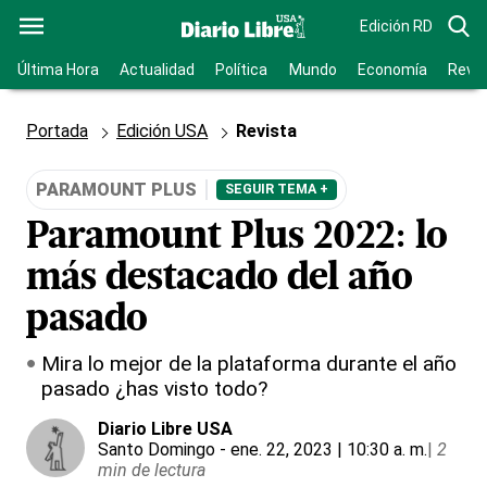
Edición RD
Última Hora
Actualidad
Política
Mundo
Economía
Revis
Portada
Edición USA
Revista
PARAMOUNT PLUS
SEGUIR TEMA +
Paramount Plus 2022: lo
más destacado del año
pasado
Mira lo mejor de la plataforma durante el año
pasado ¿has visto todo?
Diario Libre USA
Santo Domingo
- ene. 22, 2023 | 10:30 a. m.
|
2
min de lectura