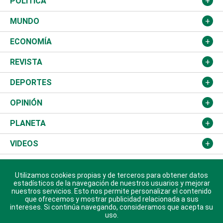
Nacional
POLÍTICA
Ciudad
Partidos
MUNDO
Educación
JCE
Estados Unidos
ECONOMÍA
Salud
TSE
América Latina
Finanzas
REVISTA
Justicia
Congreso Nacional
Haití
Turismo
Música
DEPORTES
Política
Gobierno
España
Agro
Cine
Baloncesto
OPINIÓN
Sucesos
Europa
Empleo
Cultura
Fútbol
ADC
PLANETA
A Fondo
Canadá
Negocios
Farándula
Béisbol
Mirada Libre
Medioambiente
VIDEOS
Diálogo Libre
Medio Oriente
Energía
Moda
Motor
Editorial
Ciencia
Actualidad
ÚLTIMA HORA
Utilizamos cookies propias y de terceros para obtener datos
José Boquete
Asia
Consumo
Belleza
Golf
De buena tinta
Clima
Mundo
SOBRE DIARIO LIBRE
estadísticos de la navegación de nuestros usuarios y mejorar
nuestros servicios. Esto nos permite personalizar el contenido
Reportajes
que ofrecemos y mostrar publicidad relacionada a sus
África
Vivienda
Buena Vida
Ciclismo
En Directo
Tecnología
Economía
EDICIÓN USA
intereses. Si continúa navegando, consideramos que acepta su
uso.
Ocenanía
Telecom.
Sociales
Tenis
El Espía