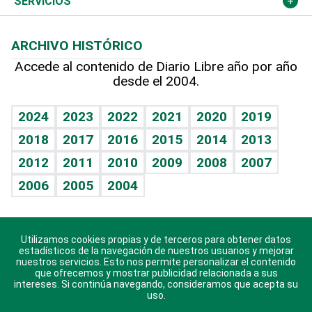
Cambio climático
Opinión
SERVICIOS
Macroeconomía
Mi mascota
Resultados deportivos
Lecturas
Planeta
Efemérides
ARCHIVO HISTÓRICO
Hablando con el pediatra
Línea de hit
Más firmas
Hecho en casa
Cumpleaños
Accede al contenido de Diario Libre año por año
desde el 2004.
Diario de nutrición
BRV
Mundo gamer
RSS
Vida y familia
TBT Deportivo
Guía del dinero
Horóscopos
2024
2023
2022
2021
2020
2019
Eñe
2018
2017
2016
2015
2014
2013
Crucigramas
2012
2011
2010
2009
2008
2007
Celebrando la vida
2006
2005
2004
Sin complejos
En pocas palabras
Utilizamos cookies propias y de terceros para obtener datos
Descarga nuestras aplicaciones para Android, iOS y
Escuchando al corazón
estadísticos de la navegación de nuestros usuarios y mejorar
sistema Huawei.
nuestros servicios. Esto nos permite personalizar el contenido
que ofrecemos y mostrar publicidad relacionada a sus
Economía Personal
intereses. Si continúa navegando, consideramos que acepta su
uso.
Consulta Libre