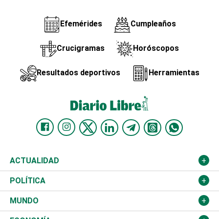
Efemérides
Cumpleaños
Crucigramas
Horóscopos
Resultados deportivos
Herramientas
ACTUALIDAD
Nacional
POLÍTICA
Ciudad
Partidos
MUNDO