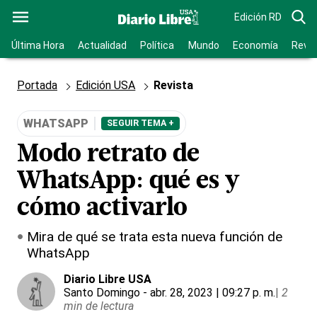
Edición RD
Última Hora
Actualidad
Política
Mundo
Economía
Revis
Portada
Edición USA
Revista
WHATSAPP
SEGUIR TEMA +
Modo retrato de
WhatsApp: qué es y
cómo activarlo
Mira de qué se trata esta nueva función de
WhatsApp
Diario Libre USA
Santo Domingo
- abr. 28, 2023 | 09:27 p. m.
|
2
min de lectura