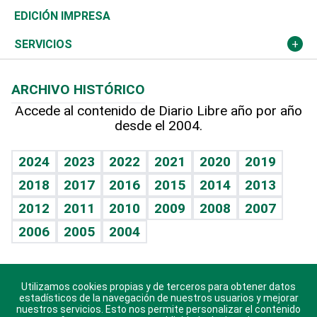
Caribe
Global y variable
Novedades
Olimpismo
Noticiero Poteleche
Martes de tecnología
Deportes
EDICIÓN IMPRESA
Resto del mundo
Economía personal
Podcast Arte Libre
Más deportes
Columnistas
Cambio climático
Opinión
SERVICIOS
Macroeconomía
Mi mascota
Resultados deportivos
Lecturas
Planeta
Efemérides
ARCHIVO HISTÓRICO
Hablando con el pediatra
Línea de hit
Más firmas
Hecho en casa
Cumpleaños
Accede al contenido de Diario Libre año por año
desde el 2004.
Diario de nutrición
BRV
Mundo gamer
RSS
Vida y familia
TBT Deportivo
Guía del dinero
Horóscopos
2024
2023
2022
2021
2020
2019
Eñe
2018
2017
2016
2015
2014
2013
Crucigramas
2012
2011
2010
2009
2008
2007
Celebrando la vida
2006
2005
2004
Sin complejos
En pocas palabras
Utilizamos cookies propias y de terceros para obtener datos
Descarga nuestras aplicaciones para Android, iOS y
Escuchando al corazón
estadísticos de la navegación de nuestros usuarios y mejorar
sistema Huawei.
nuestros servicios. Esto nos permite personalizar el contenido