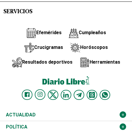
SERVICIOS
Efemérides
Cumpleaños
Crucigramas
Horóscopos
Resultados deportivos
Herramientas
ACTUALIDAD
Nacional
POLÍTICA