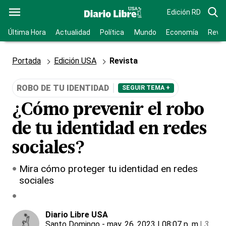
Edición RD
Última Hora
Actualidad
Política
Mundo
Economía
Revis
Portada
Edición USA
Revista
ROBO DE TU IDENTIDAD
SEGUIR TEMA +
¿Cómo prevenir el robo
de tu identidad en redes
sociales?
Mira cómo proteger tu identidad en redes
sociales
Diario Libre USA
Santo Domingo
- may. 26, 2023 | 08:07 p. m.
|
3