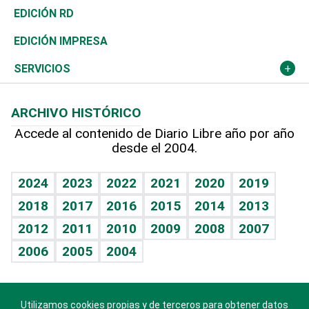
Ocenanía
Telecom.
Sociales
Tenis
El Espía
Historia
Revista
EDICIÓN RD
Caribe
Global y variable
Novedades
Olimpismo
Noticiero Poteleche
Martes de tecnología
Deportes
EDICIÓN IMPRESA
Resto del mundo
Economía personal
Podcast Arte Libre
Más deportes
Columnistas
Cambio climático
Opinión
SERVICIOS
Macroeconomía
Mi mascota
Resultados deportivos
Lecturas
Planeta
Efemérides
ARCHIVO HISTÓRICO
Hablando con el pediatra
Línea de hit
Más firmas
Hecho en casa
Cumpleaños
Accede al contenido de Diario Libre año por año
desde el 2004.
Diario de nutrición
BRV
Mundo gamer
RSS
Vida y familia
TBT Deportivo
Guía del dinero
Horóscopos
2024
2023
2022
2021
2020
2019
Eñe
2018
2017
2016
2015
2014
2013
Crucigramas
2012
2011
2010
2009
2008
2007
Celebrando la vida
2006
2005
2004
Sin complejos
En pocas palabras
Utilizamos cookies propias y de terceros para obtener datos