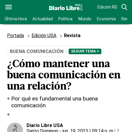
Edición RD
Última Hora
Actualidad
Política
Mundo
Economía
Revis
Portada
Edición USA
Revista
BUENA COMUNICACIÓN
SEGUIR TEMA +
¿Cómo mantener una
buena comunicación en
una relación?
Por qué es fundamental una buena
comunicación
Diario Libre USA
Santo Domingo
- jun. 19, 2023 | 09:14 p. m.
|
2