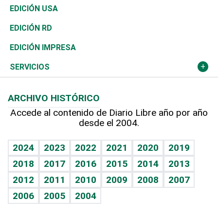
Reportajes
África
Vivienda
Buena Vida
Ciclismo
En Directo
Tecnología
Economía
EDICIÓN USA
Ocenanía
Telecom.
Sociales
Tenis
El Espía
Historia
Revista
EDICIÓN RD
Caribe
Global y variable
Novedades
Olimpismo
Noticiero Poteleche
Martes de tecnología
Deportes
EDICIÓN IMPRESA
Resto del mundo
Economía personal
Podcast Arte Libre
Más deportes
Columnistas
Cambio climático
Opinión
SERVICIOS
Macroeconomía
Mi mascota
Resultados deportivos
Lecturas
Planeta
Efemérides
ARCHIVO HISTÓRICO
Hablando con el pediatra
Línea de hit
Más firmas
Hecho en casa
Cumpleaños
Accede al contenido de Diario Libre año por año
desde el 2004.
Diario de nutrición
BRV
Mundo gamer
RSS
Vida y familia
TBT Deportivo
Guía del dinero
Horóscopos
2024
2023
2022
2021
2020
2019
Eñe
2018
2017
2016
2015
2014
2013
Crucigramas
2012
2011
2010
2009
2008
2007
Celebrando la vida
2006
2005
2004
Sin complejos