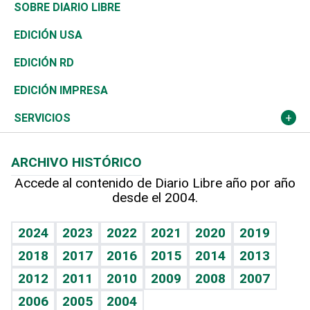
José Boquete
Asia
Consumo
Belleza
Golf
De buena tinta
Clima
Mundo
SOBRE DIARIO LIBRE
Reportajes
África
Vivienda
Buena Vida
Ciclismo
En Directo
Tecnología
Economía
EDICIÓN USA
Ocenanía
Telecom.
Sociales
Tenis
El Espía
Historia
Revista
EDICIÓN RD
Caribe
Global y variable
Novedades
Olimpismo
Noticiero Poteleche
Martes de tecnología
Deportes
EDICIÓN IMPRESA
Resto del mundo
Economía personal
Podcast Arte Libre
Más deportes
Columnistas
Cambio climático
Opinión
SERVICIOS
Macroeconomía
Mi mascota
Resultados deportivos
Lecturas
Planeta
Efemérides
ARCHIVO HISTÓRICO
Hablando con el pediatra
Línea de hit
Más firmas
Hecho en casa
Cumpleaños
Accede al contenido de Diario Libre año por año
desde el 2004.
Diario de nutrición
BRV
Mundo gamer
RSS
Vida y familia
TBT Deportivo
Guía del dinero
Horóscopos
2024
2023
2022
2021
2020
2019
Eñe
2018
2017
2016
2015
2014
2013
Crucigramas
2012
2011
2010
2009
2008
2007
Celebrando la vida
2006
2005
2004
Sin complejos