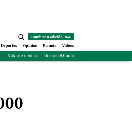
Cambiar a edición USA
Deportes
Opinión
Planeta
Videos
s
Volante cédula
Reina del Caribe
Clausura Juegos Centro
.000