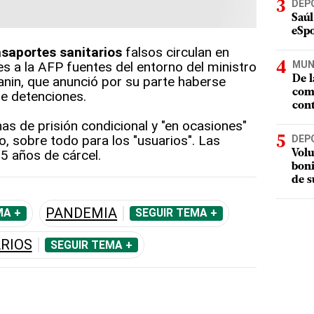
DEP
Saúl
eSpo
saportes sanitarios
falsos circulan en
MUN
ves a la AFP fuentes del entorno del ministro
De l
manin, que anunció por su parte haberse
com
e detenciones.
cont
as de prisión condicional y "en ocasiones"
, sobre todo para los "usuarios". Las
DEP
 5 años de cárcel.
Volu
boni
de s
PANDEMIA
MA +
SEGUIR TEMA +
RIOS
SEGUIR TEMA +