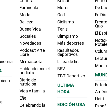
Cultura
Béisbol
Editor
Farándula
Motor
De bue
Moda
Golf
En Dir
Belleza
Ciclismo
Frente
Quo
Buena Vida
Tenis
El Esp
Sociales
Olimpismo
Notici
Novedades
Más deportes
Potel
Podcast Arte
Resultados
Colum
Libre
deportivos
Lectu
onomia
Mi mascota
Línea de hit
Más f
Hablando con el
BRV
A
pediatra
MUN
TBT Deportivo
Diario de
biente
nutrición
ÚLTIMA
Estad
Vida y familia
HORA
Améri
Eñe
Haití
ía
EDICIÓN USA
Celebrando la
Españ