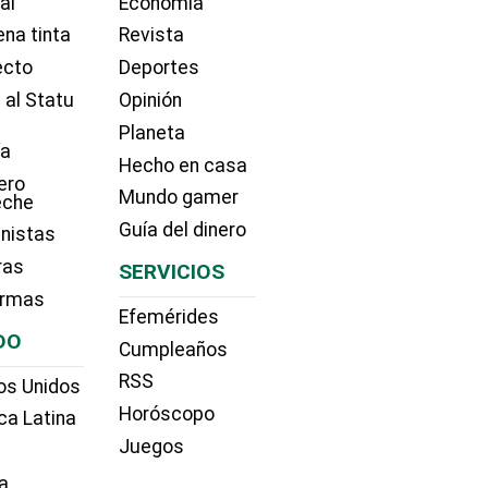
ial
Economía
na tinta
Revista
ecto
Deportes
 al Statu
Opinión
Planeta
ía
Hecho en casa
ero
Mundo gamer
eche
Guía del dinero
nistas
ras
SERVICIOS
irmas
Efemérides
DO
Cumpleaños
RSS
os Unidos
Horóscopo
ca Latina
Juegos
a