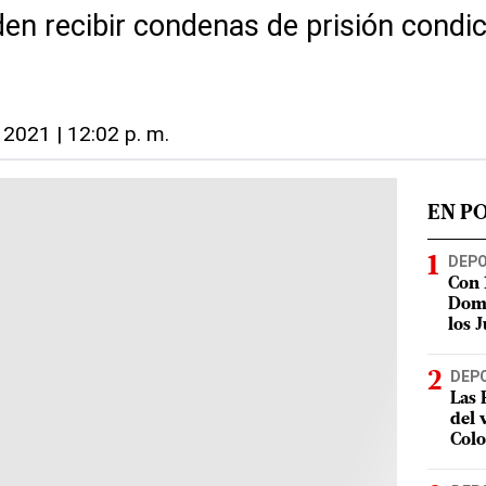
en recibir condenas de prisión condic
, 2021 | 12:02 p. m.
EN P
DEP
Con 
Domi
los 
DEP
Las 
del 
Col