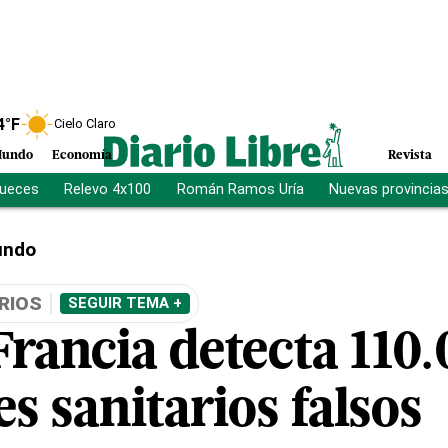
4
°F
Cielo Claro
undo
Economía
Revista
jueces
Relevo 4x100
Román Ramos Uría
Nuevas provincia
ndo
RIOS
SEGUIR TEMA +
Francia detecta 110
s sanitarios falsos