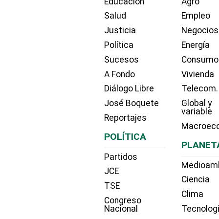
Educación
Agro
Salud
Empleo
Justicia
Negocios
Política
Energía
Sucesos
Consumo
A Fondo
Vivienda
Diálogo Libre
Telecom.
José Boquete
Global y
variable
Reportajes
Macroec
POLÍTICA
PLANET
Partidos
Medioam
JCE
Ciencia
TSE
Clima
Congreso
Nacional
Tecnolog