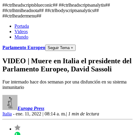
##ctrlheadscriptsblueconic## ##ctrlheadscriptsanalytis##
##ctrlhtmlheadnota##
##ctrlbodyscriptsanalytics##
##ctrlheadermenu##
Portada
Videos
Mundo
Parlamento Europeo
Seguir Tema +
VIDEO | Muere en Italia el presidente del
Parlamento Europeo, David Sassoli
Fue internado hace dos semanas por una disfunción en su sistema
inmunitario
Europa Press
Italia
- ene. 11, 2022 | 08:14 a. m.
|
1 min de lectura