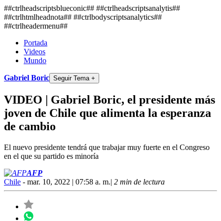
##ctrlheadscriptsblueconic## ##ctrlheadscriptsanalytis##
##ctrlhtmlheadnota##
##ctrlbodyscriptsanalytics##
##ctrlheadermenu##
Portada
Videos
Mundo
Gabriel Boric
Seguir Tema +
VIDEO | Gabriel Boric, el presidente más
joven de Chile que alimenta la esperanza
de cambio
El nuevo presidente tendrá que trabajar muy fuerte en el Congreso
en el que su partido es minoría
AFP
Chile
- mar. 10, 2022 | 07:58 a. m.
|
2 min de lectura