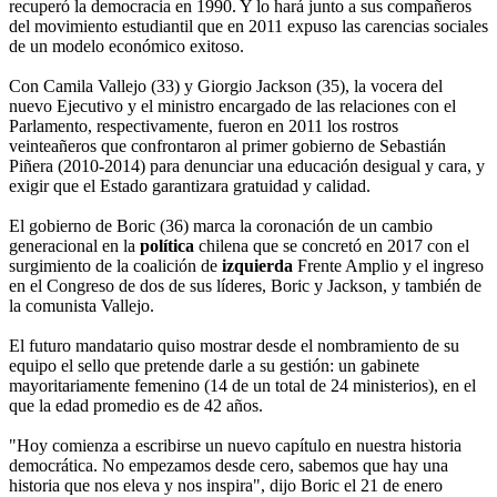
recuperó la democracia en 1990. Y lo hará junto a sus compañeros
del movimiento estudiantil que en 2011 expuso las carencias sociales
de un modelo económico exitoso.
Con Camila Vallejo (33) y Giorgio Jackson (35), la vocera del
nuevo Ejecutivo y el ministro encargado de las relaciones con el
Parlamento, respectivamente, fueron en 2011 los rostros
veinteañeros que confrontaron al primer gobierno de Sebastián
Piñera (2010-2014) para denunciar una educación desigual y cara, y
exigir que el Estado garantizara gratuidad y calidad.
El gobierno de Boric (36) marca la coronación de un cambio
generacional en la
política
chilena que se concretó en 2017 con el
surgimiento de la coalición de
izquierda
Frente Amplio y el ingreso
en el Congreso de dos de sus líderes, Boric y Jackson, y también de
la comunista Vallejo.
El futuro mandatario quiso mostrar desde el nombramiento de su
equipo el sello que pretende darle a su gestión: un gabinete
mayoritariamente femenino (14 de un total de 24 ministerios), en el
que la edad promedio es de 42 años.
"Hoy comienza a escribirse un nuevo capítulo en nuestra historia
democrática. No empezamos desde cero, sabemos que hay una
historia que nos eleva y nos inspira", dijo Boric el 21 de enero