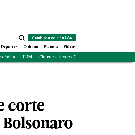
Cambiar a edición USA
Deportes
Opinión
Planeta
Videos
e cédula
PRM
Clausura Juegos Centroamericanos
De la Es
e corte
a Bolsonaro