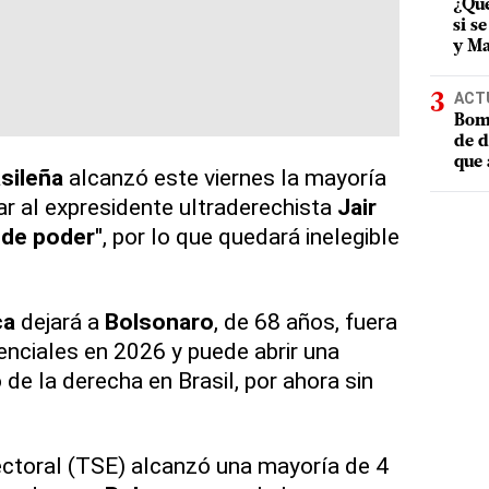
¿Qué
si s
y Ma
ACT
Bomb
de d
que 
sileña
alcanzó este viernes la mayoría
r al expresidente ultraderechista
Jair
 de poder"
, por lo que quedará inelegible
ca
dejará a
Bolsonaro
, de 68 años, fuera
enciales en 2026 y puede abrir una
 de la derecha en Brasil, por ahora sin
lectoral (TSE) alcanzó una mayoría de 4