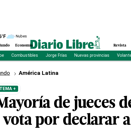
6
°F
Nubes
undo
Economía
Revista
ibe
Combustibles
Jorge Frías
Nuevas provincias
Volant
ndo
América Latina
 TEMA +
Mayoría de jueces d
 vota por declarar 