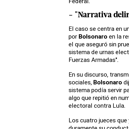
Federal.
- "Narrativa deli
El caso se centra en u
por
Bolsonaro
en la re
el que aseguró sin prue
sistema de urnas electr
Fuerzas Armadas".
En su discurso, transmi
sociales,
Bolsonaro
di
sistema podía servir pa
algo que repitió en n
electoral contra Lula.
Los cuatro jueces que 
duramente su conduct