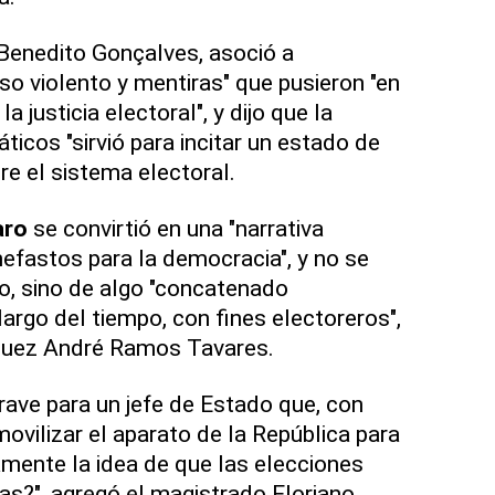
, Benedito Gonçalves, asoció a
so violento y mentiras" que pusieron "en
la justicia electoral", y dijo que la
ticos "sirvió para incitar un estado de
re el sistema electoral.
aro
se convirtió en una "narrativa
nefastos para la democracia", y no se
do, sino de algo "concatenado
argo del tiempo, con fines electoreros",
 juez André Ramos Tavares.
ave para un jefe de Estado que, con
movilizar el aparato de la República para
amente la idea de que las elecciones
ias?", agregó el magistrado Floriano