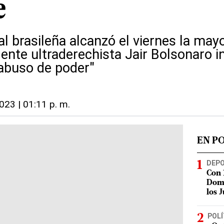
e
al brasileña alcanzó el viernes la may
dente ultraderechista Jair Bolsonaro i
abuso de poder"
2023 | 01:11 p. m.
EN P
DEP
Con 
Domi
los 
POLÍ