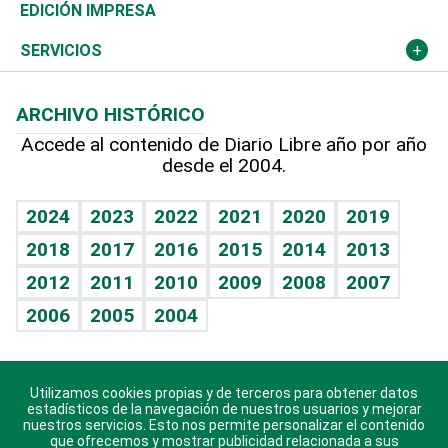
Caribe
Global y variable
Novedades
Olimpismo
Noticiero Poteleche
Martes de tecnología
Deportes
EDICIÓN IMPRESA
Resto del mundo
Economía personal
Podcast Arte Libre
Más deportes
Columnistas
Cambio climático
Opinión
SERVICIOS
Macroeconomía
Mi mascota
Resultados deportivos
Lecturas
Planeta
Efemérides
ARCHIVO HISTÓRICO
Hablando con el pediatra
Línea de hit
Más firmas
Hecho en casa
Cumpleaños
Accede al contenido de Diario Libre año por año
desde el 2004.
Diario de nutrición
BRV
Mundo gamer
RSS
Vida y familia
TBT Deportivo
Guía del dinero
Horóscopos
2024
2023
2022
2021
2020
2019
Eñe
2018
2017
2016
2015
2014
2013
Crucigramas
2012
2011
2010
2009
2008
2007
Celebrando la vida
2006
2005
2004
Sin complejos
En pocas palabras
Utilizamos cookies propias y de terceros para obtener datos
Descarga nuestras aplicaciones para Android, iOS y
Escuchando al corazón
estadísticos de la navegación de nuestros usuarios y mejorar
sistema Huawei.
nuestros servicios. Esto nos permite personalizar el contenido
que ofrecemos y mostrar publicidad relacionada a sus
Economía Personal