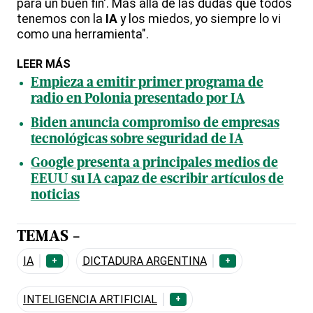
para un buen fin'. Más allá de las dudas que todos
tenemos con la
IA
y los miedos, yo siempre lo vi
como una herramienta".
LEER MÁS
Empieza a emitir primer programa de
radio en Polonia presentado por IA
Biden anuncia compromiso de empresas
tecnológicas sobre seguridad de IA
Google presenta a principales medios de
EEUU su IA capaz de escribir artículos de
noticias
TEMAS -
IA
DICTADURA ARGENTINA
+
+
INTELIGENCIA ARTIFICIAL
+