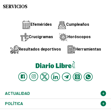
SERVICIOS
Efemérides
Cumpleaños
Crucigramas
Horóscopos
Resultados deportivos
Herramientas
ACTUALIDAD
Nacional
POLÍTICA