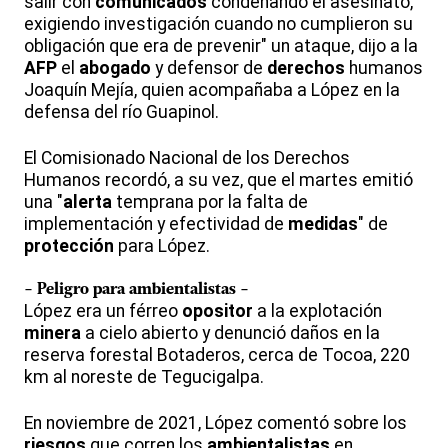
salir con
comunicados
condenando el asesinato,
exigiendo investigación cuando no cumplieron su
obligación que era de prevenir" un ataque, dijo a la
AFP
el
abogado
y defensor de
derechos
humanos
Joaquín Mejía, quien acompañaba a López en la
defensa del río Guapinol.
El Comisionado Nacional de los Derechos
Humanos recordó, a su vez, que el martes emitió
una "
alerta
temprana por la falta de
implementación y efectividad de
medidas
" de
protección
para López.
- Peligro para
ambientalistas
-
López era un férreo
opositor
a la explotación
minera
a cielo abierto y denunció daños en la
reserva forestal Botaderos, cerca de Tocoa, 220
km al noreste de Tegucigalpa.
En noviembre de 2021, López comentó sobre los
riesgos
que corren los
ambientalistas
en