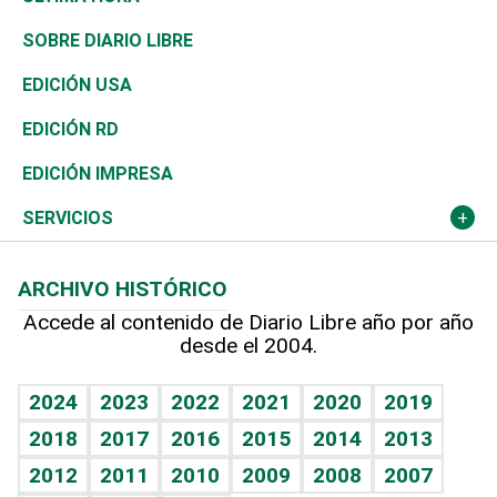
José Boquete
Asia
Consumo
Belleza
Golf
De buena tinta
Clima
Mundo
SOBRE DIARIO LIBRE
Reportajes
África
Vivienda
Buena Vida
Ciclismo
En Directo
Tecnología
Economía
EDICIÓN USA
Ocenanía
Telecom.
Sociales
Tenis
El Espía
Historia
Revista
EDICIÓN RD
Caribe
Global y variable
Novedades
Olimpismo
Noticiero Poteleche
Martes de tecnología
Deportes
EDICIÓN IMPRESA
Resto del mundo
Economía personal
Podcast Arte Libre
Más deportes
Columnistas
Cambio climático
Opinión
SERVICIOS
Macroeconomía
Mi mascota
Resultados deportivos
Lecturas
Planeta
Efemérides
ARCHIVO HISTÓRICO
Hablando con el pediatra
Línea de hit
Más firmas
Hecho en casa
Cumpleaños
Accede al contenido de Diario Libre año por año
desde el 2004.
Diario de nutrición
BRV
Mundo gamer
RSS
Vida y familia
TBT Deportivo
Guía del dinero
Horóscopos
2024
2023
2022
2021
2020
2019
Eñe
2018
2017
2016
2015
2014
2013
Crucigramas
2012
2011
2010
2009
2008
2007
Celebrando la vida