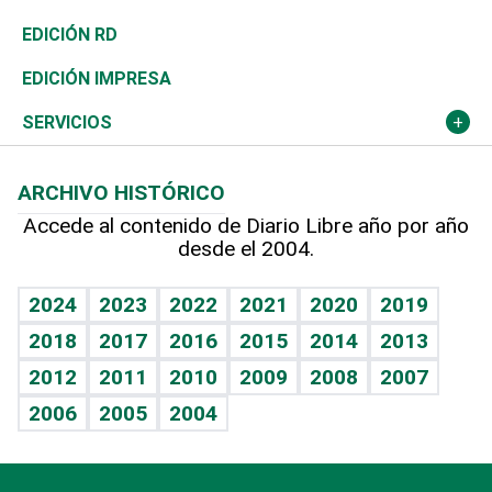
Ocenanía
Telecom.
Sociales
Tenis
El Espía
Historia
Revista
EDICIÓN RD
Caribe
Global y variable
Novedades
Olimpismo
Noticiero Poteleche
Martes de tecnología
Deportes
EDICIÓN IMPRESA
Resto del mundo
Economía personal
Podcast Arte Libre
Más deportes
Columnistas
Cambio climático
Opinión
SERVICIOS
Macroeconomía
Mi mascota
Resultados deportivos
Lecturas
Planeta
Efemérides
ARCHIVO HISTÓRICO
Hablando con el pediatra
Línea de hit
Más firmas
Hecho en casa
Cumpleaños
Accede al contenido de Diario Libre año por año
desde el 2004.
Diario de nutrición
BRV
Mundo gamer
RSS
Vida y familia
TBT Deportivo
Guía del dinero
Horóscopos
2024
2023
2022
2021
2020
2019
Eñe
2018
2017
2016
2015
2014
2013
Crucigramas
2012
2011
2010
2009
2008
2007
Celebrando la vida
2006
2005
2004
Sin complejos
En pocas palabras