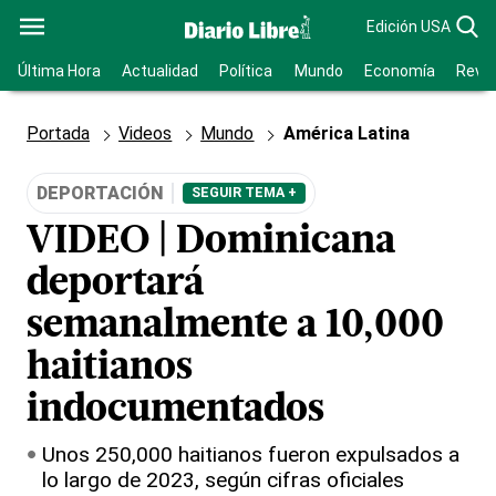
Edición USA
Última Hora
Actualidad
Política
Mundo
Economía
Revis
Portada
Videos
Mundo
América Latina
DEPORTACIÓN
SEGUIR TEMA +
VIDEO | Dominicana
deportará
semanalmente a 10,000
haitianos
indocumentados
Unos 250,000 haitianos fueron expulsados a
lo largo de 2023, según cifras oficiales