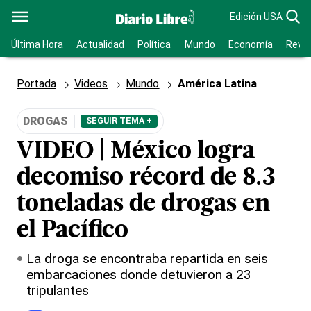
Edición USA
Última Hora
Actualidad
Política
Mundo
Economía
Revis
Portada
Videos
Mundo
América Latina
DROGAS
SEGUIR TEMA +
VIDEO | México logra
decomiso récord de 8.3
toneladas de drogas en
el Pacífico
La droga se encontraba repartida en seis
embarcaciones donde detuvieron a 23
tripulantes