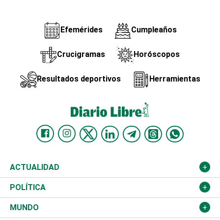
Efemérides
Cumpleaños
Crucigramas
Horóscopos
Resultados deportivos
Herramientas
ACTUALIDAD
Nacional
POLÍTICA
Ciudad
Partidos
MUNDO