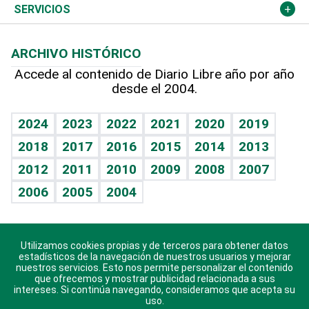
Resto del mundo
Economía personal
Podcast Arte Libre
Más deportes
Columnistas
Cambio climático
Opinión
SERVICIOS
Macroeconomía
Mi mascota
Resultados deportivos
Lecturas
Planeta
Efemérides
ARCHIVO HISTÓRICO
Hablando con el pediatra
Línea de hit
Más firmas
Hecho en casa
Cumpleaños
Accede al contenido de Diario Libre año por año
desde el 2004.
Diario de nutrición
BRV
Mundo gamer
RSS
Vida y familia
TBT Deportivo
Guía del dinero
Horóscopos
2024
2023
2022
2021
2020
2019
Eñe
2018
2017
2016
2015
2014
2013
Crucigramas
2012
2011
2010
2009
2008
2007
Celebrando la vida
2006
2005
2004
Sin complejos
En pocas palabras
Utilizamos cookies propias y de terceros para obtener datos
Descarga nuestras aplicaciones para Android, iOS y
Escuchando al corazón
estadísticos de la navegación de nuestros usuarios y mejorar
sistema Huawei.
nuestros servicios. Esto nos permite personalizar el contenido
que ofrecemos y mostrar publicidad relacionada a sus
Economía Personal
intereses. Si continúa navegando, consideramos que acepta su
uso.