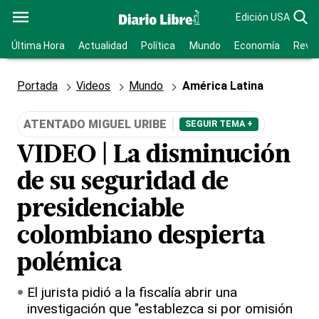
Edición USA
Última Hora
Actualidad
Política
Mundo
Economía
Revis
Portada
Videos
Mundo
América Latina
ATENTADO MIGUEL URIBE
SEGUIR TEMA +
VIDEO | La disminución
de su seguridad de
presidenciable
colombiano despierta
polémica
El jurista pidió a la fiscalía abrir una
investigación que "establezca si por omisión