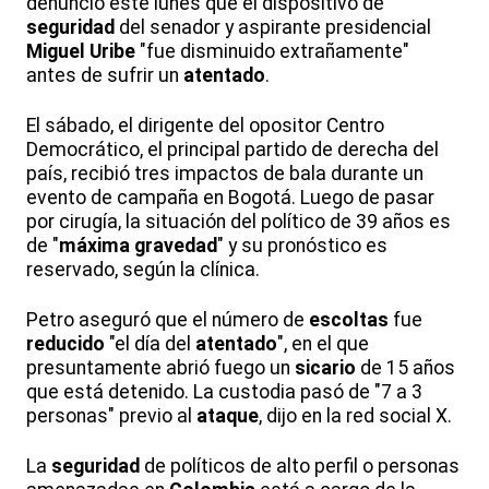
denunció este lunes que el dispositivo de
seguridad
del senador y aspirante presidencial
Miguel Uribe
"fue disminuido extrañamente"
antes de sufrir un
atentado
.
El sábado, el dirigente del opositor Centro
Democrático, el principal partido de derecha del
país, recibió tres impactos de bala durante un
evento de campaña en Bogotá. Luego de pasar
por cirugía, la situación del político de 39 años es
de "
máxima gravedad
" y su pronóstico es
reservado, según la clínica.
Petro aseguró que el número de
escoltas
fue
reducido
"el día del
atentado
", en el que
presuntamente abrió fuego un
sicario
de 15 años
que está detenido. La custodia pasó de "7 a 3
personas" previo al
ataque
, dijo en la red social X.
La
seguridad
de políticos de alto perfil o personas