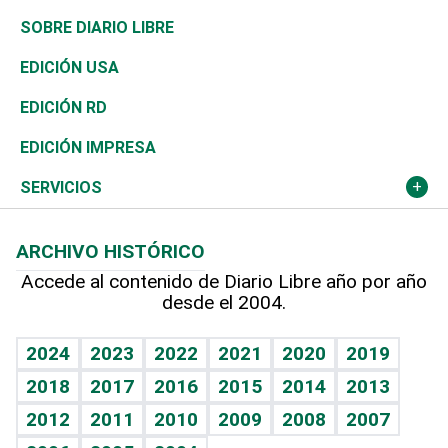
José Boquete
Asia
Consumo
Belleza
Golf
De buena tinta
Clima
Mundo
SOBRE DIARIO LIBRE
Reportajes
África
Vivienda
Buena Vida
Ciclismo
En Directo
Tecnología
Economía
EDICIÓN USA
Ocenanía
Telecom.
Sociales
Tenis
El Espía
Historia
Revista
EDICIÓN RD
Caribe
Global y variable
Novedades
Olimpismo
Noticiero Poteleche
Martes de tecnología
Deportes
EDICIÓN IMPRESA
Resto del mundo
Economía personal
Podcast Arte Libre
Más deportes
Columnistas
Cambio climático
Opinión
SERVICIOS
Macroeconomía
Mi mascota
Resultados deportivos
Lecturas
Planeta
Efemérides
ARCHIVO HISTÓRICO
Hablando con el pediatra
Línea de hit
Más firmas
Hecho en casa
Cumpleaños
Accede al contenido de Diario Libre año por año
desde el 2004.
Diario de nutrición
BRV
Mundo gamer
RSS
Vida y familia
TBT Deportivo
Guía del dinero
Horóscopos
2024
2023
2022
2021
2020
2019
Eñe
2018
2017
2016
2015
2014
2013
Crucigramas
2012
2011
2010
2009
2008
2007
Celebrando la vida