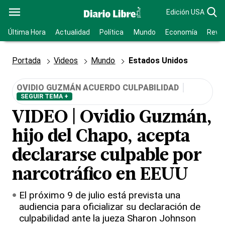
Edición USA
Última Hora
Actualidad
Política
Mundo
Economía
Revis
Portada
Videos
Mundo
Estados Unidos
OVIDIO GUZMÁN ACUERDO CULPABILIDAD
SEGUIR TEMA +
VIDEO | Ovidio Guzmán,
hijo del Chapo, acepta
declararse culpable por
narcotráfico en EEUU
El próximo 9 de julio está prevista una
audiencia para oficializar su declaración de
culpabilidad ante la jueza Sharon Johnson