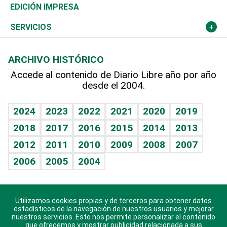
Caribe
Global y variable
Novedades
Olimpismo
Frente al Statu Quo
Despertando al gigante
Deportes
EDICIÓN IMPRESA
Resto del mundo
Economía personal
Podcast Arte Libre
Más deportes
El Espía
Cambio climático
Opinión
SERVICIOS
Macroeconomía
Mi mascota
Resultados deportivos
Noticiero Poteleche
Planeta
Efemérides
ARCHIVO HISTÓRICO
Hablando con el pediatra
Línea de hit
Columnistas
Hecho en casa
Cumpleaños
Accede al contenido de Diario Libre año por año
desde el 2004.
Diario de nutrición
Libreta deportiva
Lecturas
Mundo gamer
RSS
Vida y familia
BRV
Más firmas
Guía del dinero
Horóscopos
2024
2023
2022
2021
2020
2019
Eñe
TBT Deportivo
2018
2017
2016
2015
2014
2013
Juegos
2012
2011
2010
2009
2008
2007
Celebrando la vida
2006
2005
2004
Sin complejos
En pocas palabras
Utilizamos cookies propias y de terceros para obtener datos
Descarga nuestras aplicaciones para Android, iOS y
Escuchando al corazón
estadísticos de la navegación de nuestros usuarios y mejorar
sistema Huawei.
nuestros servicios. Esto nos permite personalizar el contenido
que ofrecemos y mostrar publicidad relacionada a sus