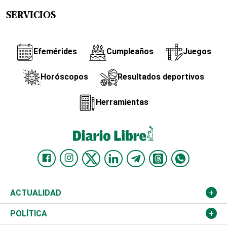
SERVICIOS
Efemérides
Cumpleaños
Juegos
Horóscopos
Resultados deportivos
Herramientas
ACTUALIDAD
Nacional
POLÍTICA