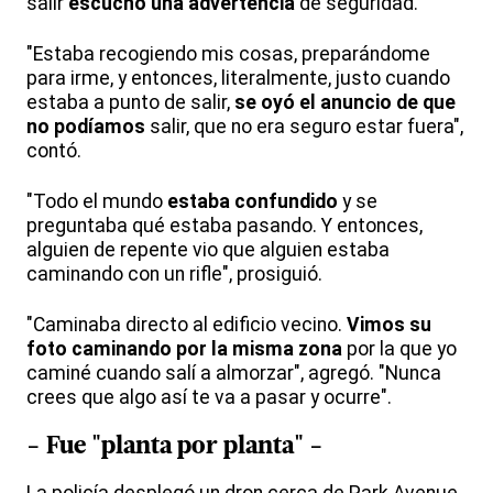
salir
escuchó una advertencia
de seguridad.
"Estaba recogiendo mis cosas, preparándome
para irme, y entonces, literalmente, justo cuando
estaba a punto de salir,
se oyó el anuncio de que
no podíamos
salir, que no era seguro estar fuera",
contó.
"Todo el mundo
estaba confundido
y se
preguntaba qué estaba pasando. Y entonces,
alguien de repente vio que alguien estaba
caminando con un rifle", prosiguió.
"Caminaba directo al edificio vecino.
Vimos su
foto caminando por la misma zona
por la que yo
caminé cuando salí a almorzar", agregó. "Nunca
crees que algo así te va a pasar y ocurre".
- Fue "planta por planta" -
La policía desplegó un dron cerca de Park Avenue