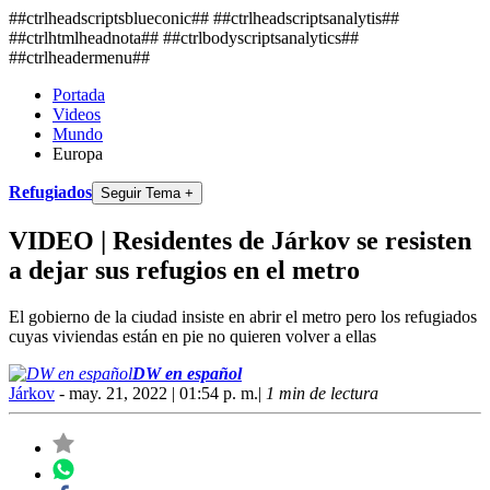
##ctrlheadscriptsblueconic## ##ctrlheadscriptsanalytis##
##ctrlhtmlheadnota##
##ctrlbodyscriptsanalytics##
##ctrlheadermenu##
Portada
Videos
Mundo
Europa
Refugiados
Seguir Tema +
VIDEO | Residentes de Járkov se resisten
a dejar sus refugios en el metro
El gobierno de la ciudad insiste en abrir el metro pero los refugiados
cuyas viviendas están en pie no quieren volver a ellas
DW en español
Járkov
- may. 21, 2022 | 01:54 p. m.
|
1 min de lectura