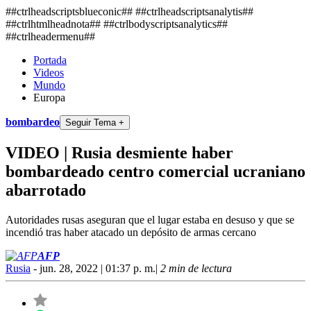
##ctrlheadscriptsblueconic## ##ctrlheadscriptsanalytis##
##ctrlhtmlheadnota##
##ctrlbodyscriptsanalytics##
##ctrlheadermenu##
Portada
Videos
Mundo
Europa
bombardeo
Seguir Tema +
VIDEO | Rusia desmiente haber
bombardeado centro comercial ucraniano
abarrotado
Autoridades rusas aseguran que el lugar estaba en desuso y que se
incendió tras haber atacado un depósito de armas cercano
AFP
Rusia
- jun. 28, 2022 | 01:37 p. m.
|
2 min de lectura