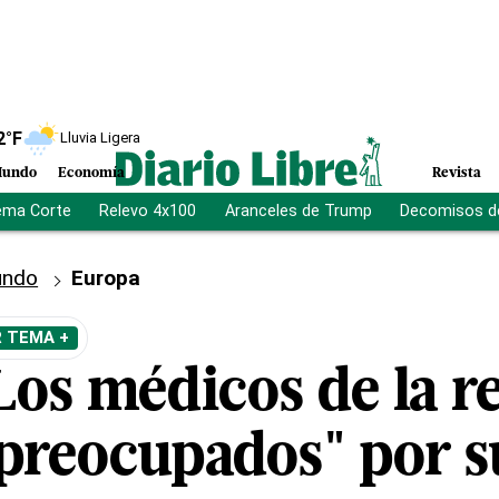
2
°F
Lluvia Ligera
undo
Economía
Revista
ema Corte
Relevo 4x100
Aranceles de Trump
Decomisos d
ndo
Europa
R TEMA +
os médicos de la re
"preocupados" por s