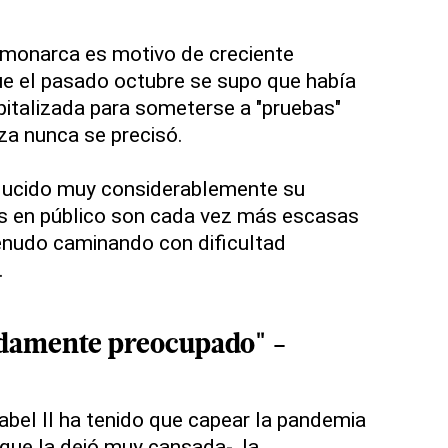
 monarca es motivo de creciente
e el pasado octubre se supo que había
italizada para someterse a "pruebas"
za nunca se precisó.
ducido muy considerablemente su
es en público son cada vez más escasas
menudo caminando con dificultad
.
ndamente preocupado" -
abel II ha tenido que capear la pandemia
que la dejó muy cansada-, la