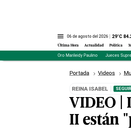
29
°C
84.
06 de agosto del 2026
Última Hora
Actualidad
Política
M
Oro Marileidy Paulino
Jueces Supr
Portada
Videos
Mu
REINA ISABEL
SEGUI
VIDEO | L
II están 