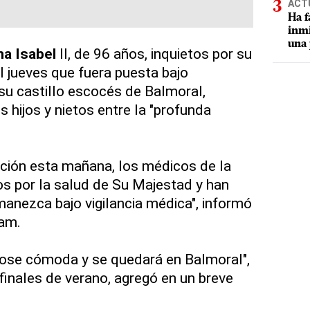
ACT
Ha f
inmi
una 
na Isabel
II, de 96 años, inquietos por su
 jueves que fuera puesta bajo
su castillo escocés de Balmoral,
s hijos y nietos entre la "profunda
.
ción esta mañana, los médicos de la
s por la salud de Su Majestad y han
nezca bajo vigilancia médica", informó
ham.
ndose cómoda y se quedará en Balmoral",
finales de verano, agregó en un breve