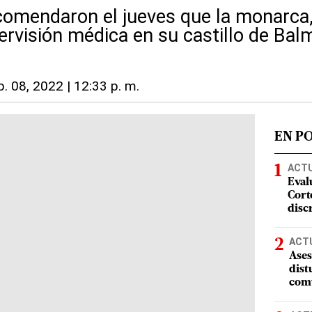
omendaron el jueves que la monarca,
ervisión médica en su castillo de Balm
p. 08, 2022 | 12:33 p. m.
EN P
ACT
Eval
Corte
disc
ACT
Ases
dist
comu