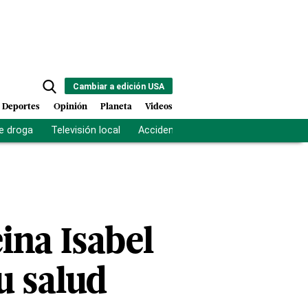
Cambiar a edición USA
Deportes
Opinión
Planeta
Videos
e droga
Televisión local
Accidente Los Ríos
Fuerza antipand
ina Isabel
u salud