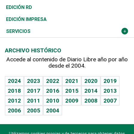
Ocenanía
Telecom.
Sociales
Tenis
El Espía
Historia
Revista
EDICIÓN RD
Caribe
Global y variable
Novedades
Olimpismo
Noticiero Poteleche
Martes de tecnología
Deportes
EDICIÓN IMPRESA
Resto del mundo
Economía personal
Podcast Arte Libre
Más deportes
Columnistas
Cambio climático
Opinión
SERVICIOS
Macroeconomía
Mi mascota
Resultados deportivos
Lecturas
Planeta
Efemérides
ARCHIVO HISTÓRICO
Hablando con el pediatra
Línea de hit
Más firmas
Hecho en casa
Cumpleaños
Accede al contenido de Diario Libre año por año
desde el 2004.
Diario de nutrición
BRV
Mundo gamer
RSS
Vida y familia
TBT Deportivo
Guía del dinero
Horóscopos
2024
2023
2022
2021
2020
2019
Eñe
2018
2017
2016
2015
2014
2013
Crucigramas
2012
2011
2010
2009
2008
2007
Celebrando la vida
2006
2005
2004
Sin complejos
En pocas palabras
Utilizamos cookies propias y de terceros para obtener datos