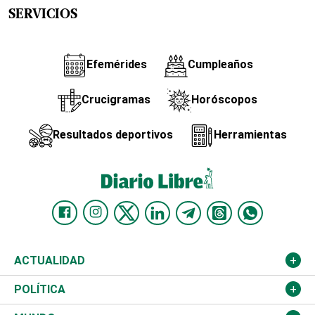
SERVICIOS
Efemérides
Cumpleaños
Crucigramas
Horóscopos
Resultados deportivos
Herramientas
ACTUALIDAD
Nacional
POLÍTICA