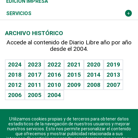
Olimpismo
Noticiero Poteleche
Martes de tecnología
Deportes
EDICIÓN IMPRESA
Resto del mundo
Economía personal
Podcast Arte Libre
Más deportes
Columnistas
Cambio climático
Opinión
SERVICIOS
Macroeconomía
Mi mascota
Resultados deportivos
Lecturas
Planeta
Efemérides
ARCHIVO HISTÓRICO
Hablando con el pediatra
Línea de hit
Más firmas
Hecho en casa
Cumpleaños
Accede al contenido de Diario Libre año por año
desde el 2004.
Diario de nutrición
BRV
Mundo gamer
RSS
Vida y familia
TBT Deportivo
Guía del dinero
Horóscopos
2024
2023
2022
2021
2020
2019
Eñe
2018
2017
2016
2015
2014
2013
Crucigramas
2012
2011
2010
2009
2008
2007
Celebrando la vida
2006
2005
2004
Sin complejos
En pocas palabras
Utilizamos cookies propias y de terceros para obtener datos
Descarga nuestras aplicaciones para Android, iOS y
Escuchando al corazón
estadísticos de la navegación de nuestros usuarios y mejorar
sistema Huawei.
nuestros servicios. Esto nos permite personalizar el contenido
que ofrecemos y mostrar publicidad relacionada a sus
Economía Personal