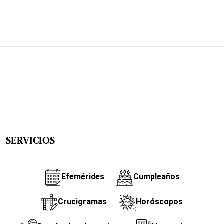
SERVICIOS
Efemérides
Cumpleaños
Crucigramas
Horóscopos