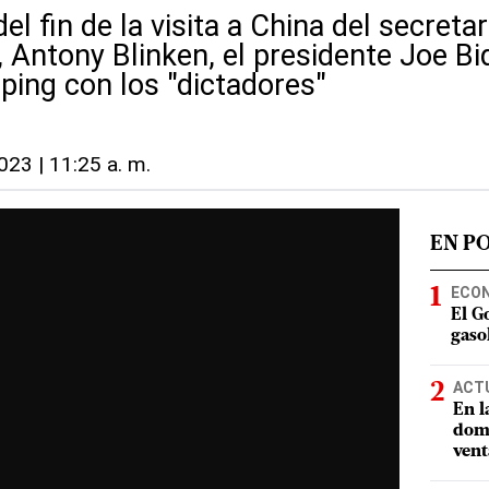
l fin de la visita a China del secreta
 Antony Blinken, el presidente Joe Bi
ping con los "dictadores"
2023 | 11:25 a. m.
EN P
ECO
El G
gasol
ACT
En l
domi
vent