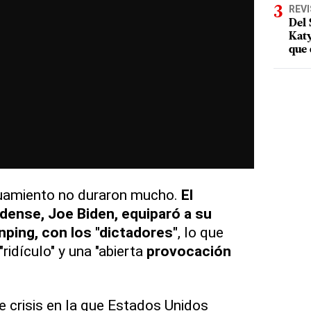
REV
Del 
Katy
que 
guamiento no duraron mucho.
El
dense, Joe Biden, equiparó a su
nping, con los "dictadores"
, lo que
ridículo" y una "abierta
provocación
nte crisis en la que Estados Unidos