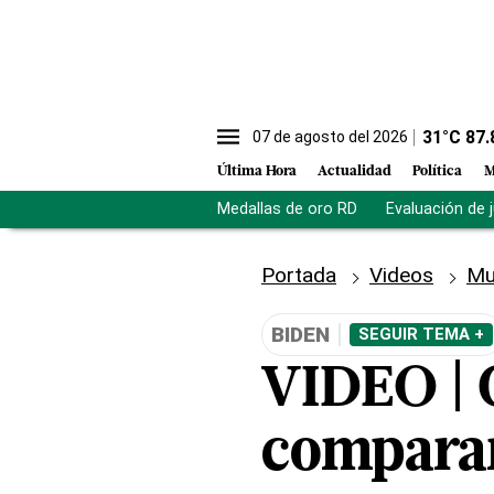
31
°C
87.
07 de agosto del 2026
Última Hora
Actualidad
Política
M
Medallas de oro RD
Evaluación de 
Portada
Videos
Mu
BIDEN
SEGUIR TEMA +
VIDEO | 
comparar