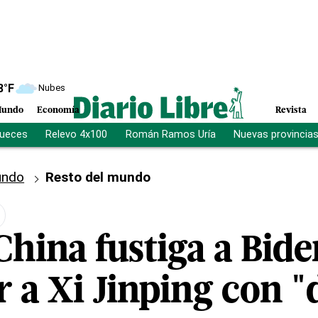
8
°F
Nubes
undo
Economía
Revista
jueces
Relevo 4x100
Román Ramos Uría
Nuevas provincia
ndo
Resto del mundo
China fustiga a Bide
 a Xi Jinping con "