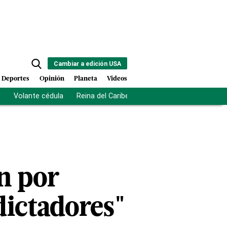
Cambiar a edición USA
Deportes
Opinión
Planeta
Videos
s
Volante cédula
Reina del Caribe
Clausura Juegos Centro
n por
dictadores"