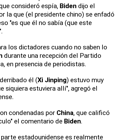
 que consideró espía,
Biden
dijo el
r la que (el presidente chino) se enfadó
eso "es que él no sabía (que este
".
ra los dictadores cuando no saben lo
n
durante una recepción del Partido
a, en presencia de periodistas.
derribado él (
Xi Jinping
) estuvo muy
siquiera estuviera allí", agregó el
ense.
eron condenadas por
China
, que calificó
ículo" el comentario de
Biden
.
a parte estadounidense es realmente