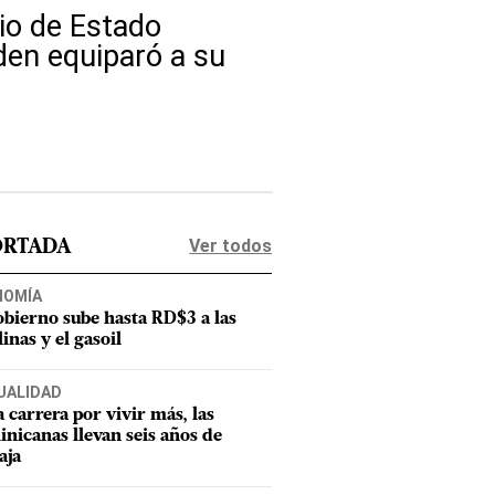
rio de Estado
den equiparó a su
Ver todos
ORTADA
NOMÍA
obierno sube hasta RD$3 a las
inas y el gasoil
UALIDAD
a carrera por vivir más, las
nicanas llevan seis años de
aja