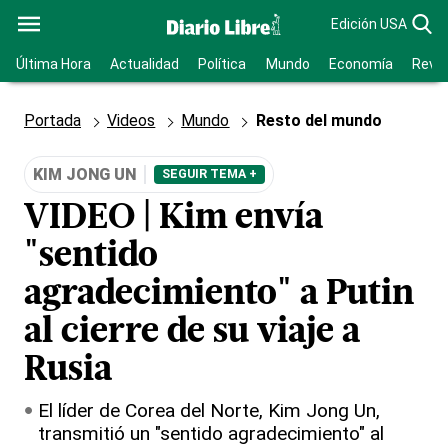
Edición USA
Última Hora
Actualidad
Política
Mundo
Economía
Revis
Portada
Videos
Mundo
Resto del mundo
KIM JONG UN
SEGUIR TEMA +
VIDEO | Kim envía
"sentido
agradecimiento" a Putin
al cierre de su viaje a
Rusia
El líder de Corea del Norte, Kim Jong Un,
transmitió un "sentido agradecimiento" al