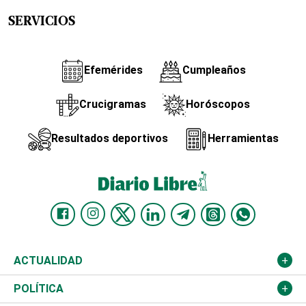
SERVICIOS
Efemérides
Cumpleaños
Crucigramas
Horóscopos
Resultados deportivos
Herramientas
ACTUALIDAD
Nacional
POLÍTICA