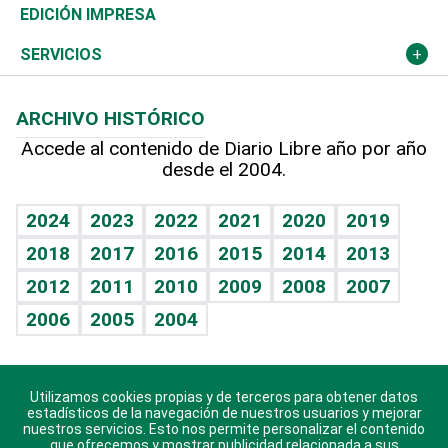
Caribe
Global y variable
Novedades
Olimpismo
Noticiero Poteleche
Martes de tecnología
Deportes
EDICIÓN IMPRESA
Resto del mundo
Economía personal
Podcast Arte Libre
Más deportes
Columnistas
Cambio climático
Opinión
SERVICIOS
Macroeconomía
Mi mascota
Resultados deportivos
Lecturas
Planeta
Efemérides
ARCHIVO HISTÓRICO
Hablando con el pediatra
Línea de hit
Más firmas
Hecho en casa
Cumpleaños
Accede al contenido de Diario Libre año por año
desde el 2004.
Diario de nutrición
BRV
Mundo gamer
RSS
Vida y familia
TBT Deportivo
Guía del dinero
Horóscopos
2024
2023
2022
2021
2020
2019
Eñe
2018
2017
2016
2015
2014
2013
Crucigramas
2012
2011
2010
2009
2008
2007
Celebrando la vida
2006
2005
2004
Sin complejos
En pocas palabras
Utilizamos cookies propias y de terceros para obtener datos
Descarga nuestras aplicaciones para Android, iOS y
Escuchando al corazón
estadísticos de la navegación de nuestros usuarios y mejorar
sistema Huawei.
nuestros servicios. Esto nos permite personalizar el contenido
que ofrecemos y mostrar publicidad relacionada a sus