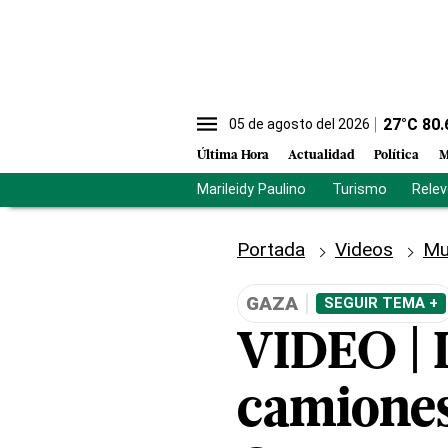
27
°C
80.
05 de agosto del 2026
Última Hora
Actualidad
Política
M
Marileidy Paulino
Turismo
Rele
Portada
Videos
Mu
GAZA
SEGUIR TEMA +
VIDEO | I
camiones