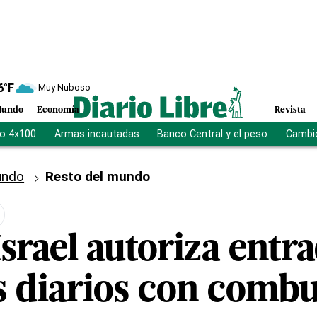
6
°F
Muy Nuboso
undo
Economía
Revista
vo 4x100
Armas incautadas
Banco Central y el peso
Cambio
ndo
Resto del mundo
srael autoriza entr
 diarios con combus