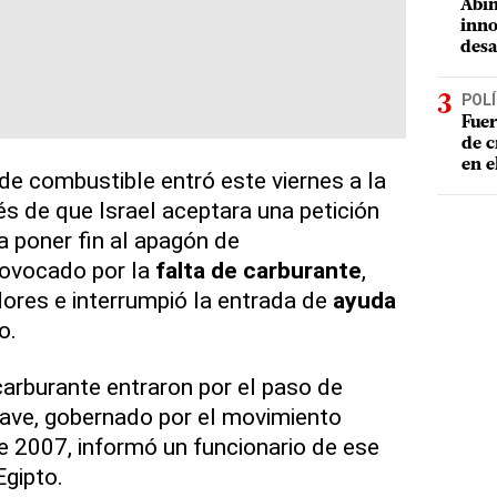
Abin
inno
desa
POLÍ
Fuer
de c
en e
e combustible entró este viernes a la
és de que Israel aceptara una petición
 poner fin al apagón de
ovocado por la
falta de carburante
,
ores e interrumpió la entrada de
ayuda
o.
carburante entraron por el paso de
lave, gobernado por el movimiento
 2007, informó un funcionario de ese
Egipto.