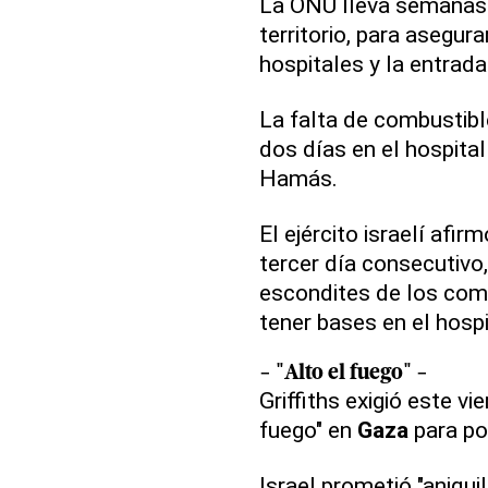
La ONU lleva semanas 
territorio, para asegur
hospitales y la entrad
La falta de combustibl
dos días en el hospital 
Hamás.
El ejército israelí afir
tercer día consecutivo
escondites de los comb
tener bases en el hospi
- "Alto el fuego" -
Griffiths exigió este v
fuego" en
Gaza
para po
Israel prometió "aniqu