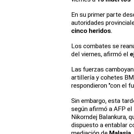
En su primer parte desd
autoridades provincial
cinco heridos
.
Los combates se reanu
del viernes, afirmó el
e
Las fuerzas camboya
artillería y cohetes BM
respondieron "con el f
Sin embargo, esta tar
según afirmó a AFP el
Nikorndej Balankura, q
dispuesto a entablar c
mediación de
Malasia
.