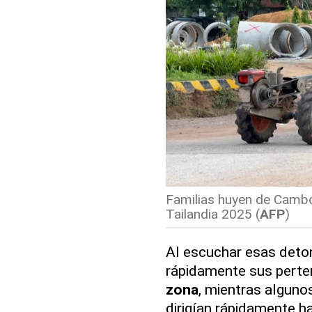
Familias huyen de Cambo
Tailandia 2025
(
AFP
)
Al escuchar esas deton
rápidamente sus perte
zona
, mientras algun
dirigían rápidamente ha