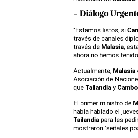
- Diálogo Urgent
"Estamos listos, si
Ca
través de canales diplo
través de
Malasia
, est
ahora no hemos tenido 
Actualmente,
Malasia
Asociación de Naciones
que
Tailandia
y
Cambo
El primer ministro de
M
había hablado el juev
Tailandia
para les pedi
mostraron "señales posi