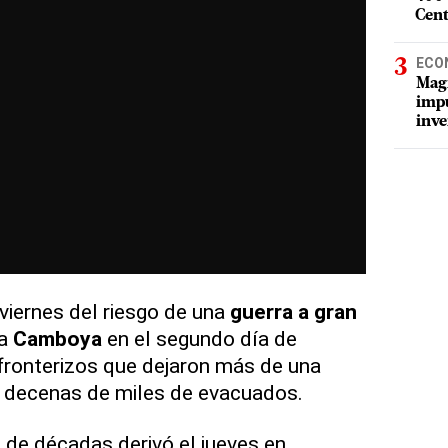
Cent
ECO
Magí
impu
inve
 viernes del riesgo de una
guerra a gran
na
Camboya
en el segundo día de
fronterizos que dejaron más de una
 decenas de miles de evacuados.
l
de décadas derivó el jueves en