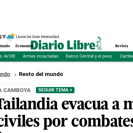
6
°F
Lluvia De Gran Intensidad
undo
Economía
Revista
vo 4x100
Armas incautadas
Banco Central y el peso
Cambio
ndo
Resto del mundo
IA CAMBOYA
SEGUIR TEMA +
Tailandia evacua a 
civiles por combate