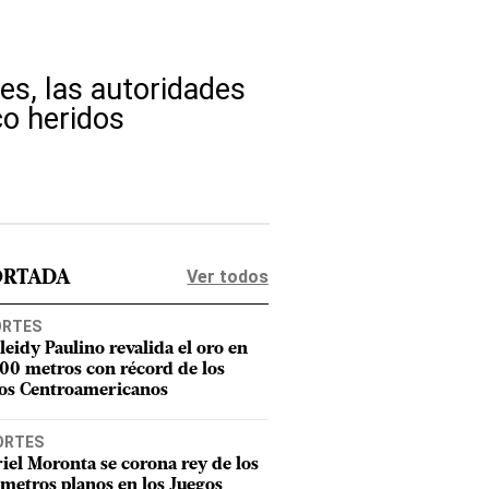
des, las autoridades
co heridos
Ver todos
ORTADA
ORTES
leidy Paulino revalida el oro en
400 metros con récord de los
os Centroamericanos
ORTES
iel Moronta se corona rey de los
metros planos en los Juegos