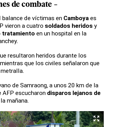
nes de combate -
l balance de víctimas en
Camboya
es
FP vieron a cuatro
soldados heridos
y
o tratamiento
en un hospital en la
anchey.
ue resultaron heridos durante los
 mientras que los civiles señalaron que
metralla.
yano de Samraong, a unos 20 km de la
 de AFP escucharon
disparos lejanos de
 la mañana.