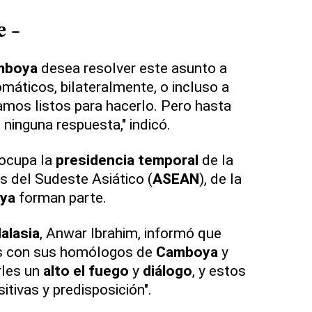
e -
mboya
desea resolver este asunto a
máticos, bilateralmente, o incluso a
amos listos para hacerlo. Pero hasta
ninguna respuesta," indicó.
ocupa la
presidencia temporal
de la
 del Sudeste Asiático (
ASEAN
), de la
ya
forman parte.
alasia
, Anwar Ibrahim, informó que
es con sus homólogos de
Camboya
y
rles un
alto el fuego
y
diálogo
, y estos
tivas y predisposición".