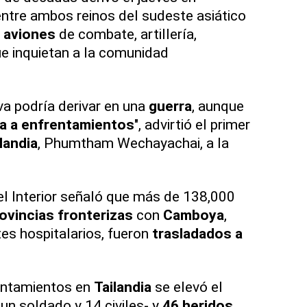
entre ambos reinos del sudeste asiático
e aviones
de combate, artillería,
ue inquietan a la comunidad
ava podría derivar en una
guerra
, aunque
da a enfrentamientos
", advirtió el primer
landia
, Phumtham Wechayachai, a la
del Interior señaló que más de 138,000
ovincias fronterizas
con
Camboya
,
tes hospitalarios, fueron
trasladados a
rentamientos en
Tailandia
se elevó el
un soldado y 14 civiles- y
46 heridos
.