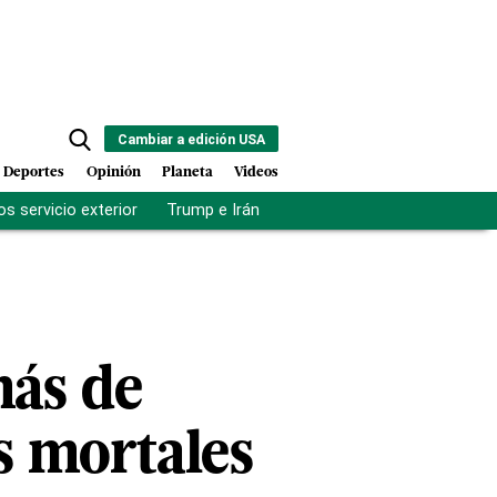
Cambiar a edición USA
Deportes
Opinión
Planeta
Videos
s servicio exterior
Trump e Irán
Fuerza antipandillas Haití
más de
s mortales