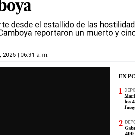
boya
te desde el estallido de las hostilida
 Camboya reportaron un muerto y cin
5, 2025 | 06:31 a. m.
EN P
DEP
Mari
los 
Jueg
DEP
Gabr
400 