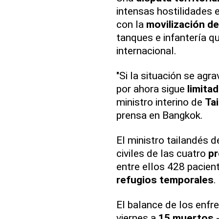
intensas hostilidades 
con la
movilización d
tanques e infantería q
internacional.
"Si la situación se agr
por ahora sigue
limita
ministro interino de
Tai
prensa en Bangkok.
El ministro tailandés 
civiles de las cuatro
pr
entre ellos 428 pacien
refugios temporales
.
El balance de los enf
viernes a
15 muertos
-