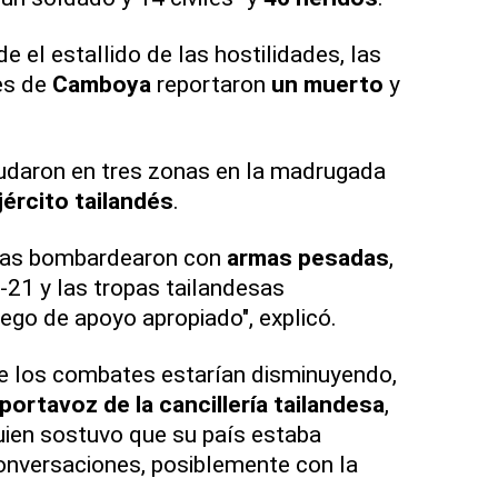
e el estallido de las hostilidades, las
es de
Camboya
reportaron
un muerto
y
daron en tres zonas en la madrugada
jército tailandés
.
nas bombardearon con
armas pesadas
,
-21 y las tropas tailandesas
uego de apoyo apropiado", explicó.
de los combates estarían disminuyendo,
portavoz de la cancillería tailandesa
,
uien sostuvo que su país estaba
onversaciones, posiblemente con la