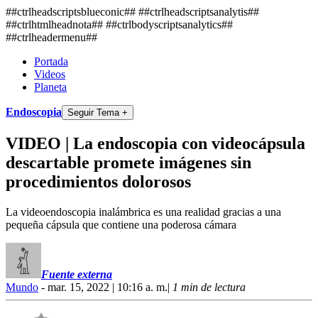
##ctrlheadscriptsblueconic## ##ctrlheadscriptsanalytis##
##ctrlhtmlheadnota##
##ctrlbodyscriptsanalytics##
##ctrlheadermenu##
Portada
Videos
Planeta
Endoscopia
Seguir Tema +
VIDEO | La endoscopia con videocápsula
descartable promete imágenes sin
procedimientos dolorosos
La videoendoscopia inalámbrica es una realidad gracias a una
pequeña cápsula que contiene una poderosa cámara
Fuente externa
Mundo
- mar. 15, 2022 | 10:16 a. m.
|
1 min de lectura