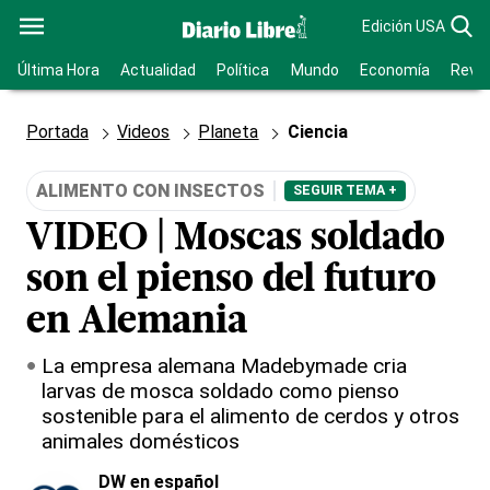
Edición USA
Última Hora
Actualidad
Política
Mundo
Economía
Revis
Portada
Videos
Planeta
Ciencia
ALIMENTO CON INSECTOS
SEGUIR TEMA +
VIDEO | Moscas soldado
son el pienso del futuro
en Alemania
La empresa alemana Madebymade cria
larvas de mosca soldado como pienso
sostenible para el alimento de cerdos y otros
animales domésticos
DW en español