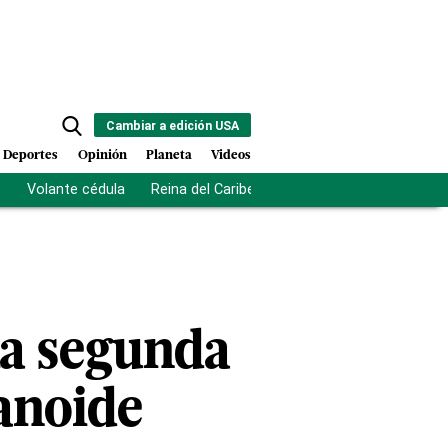
Cambiar a edición USA
Deportes
Opinión
Planeta
Videos
s
Volante cédula
Reina del Caribe
Clausura Juegos Centro
la segunda
anoide