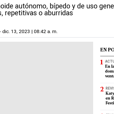
ide autónomo, bípedo y de uso genera
, repetitivas o aburridas
-
dic. 13, 2023 | 08:42 a. m.
EN P
ACT
En l
domi
vent
REVI
Katy
en R
Fest