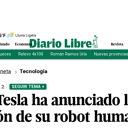
6
°F
Lluvia Ligera
undo
Economía
Revista
jueces
Relevo 4x100
Román Ramos Uría
Nuevas provincia
aneta
Tecnología
 2
SEGUIR TEMA +
Tesla ha anunciado 
ón de su robot hum