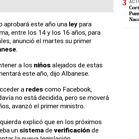
ACT
Cort
Puma
Nac
o aprobará este año una
ley
para
a, entre los 14 y los 16 años, para
les, anunció el martes su primer
anese
.
ntener a los
niños
alejados de estas
entará este año, dijo Albanese.
cceder a
redes
como Facebook,
avía no está decidida, pero se moverá
ños, avanzó el primer ministro.
zquierda explicó que en los próximos
ueba un
sistema
de
verificación
de
tar la nueva legislación.