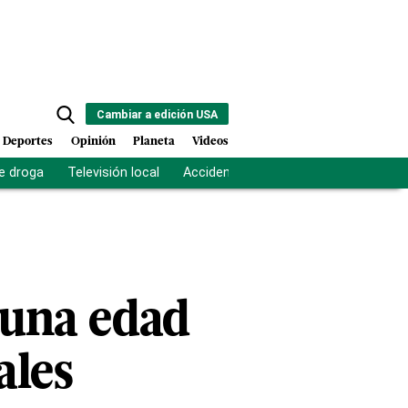
Cambiar a edición USA
Deportes
Opinión
Planeta
Videos
e droga
Televisión local
Accidente Los Ríos
Fuerza antipand
 una edad
ales