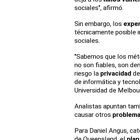
sociales", afirmó.
Sin embargo, los
expe
técnicamente posible 
sociales.
"Sabemos que los mét
no son fiables, son de
riesgo la
privacidad
del
de informática y tecno
Universidad de Melbou
Analistas apuntan tamb
causar otros
problem
Para Daniel Angus, cat
de Queensland, el
plan