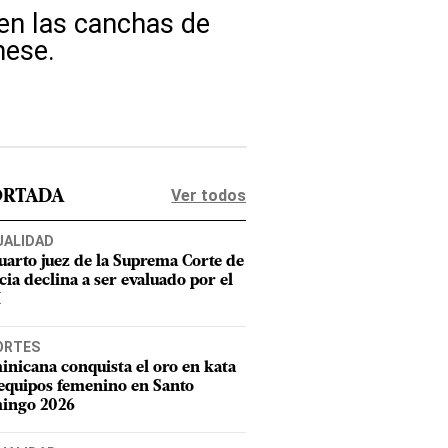
 en las canchas de
nese.
Ver todos
ORTADA
UALIDAD
uarto juez de la Suprema Corte de
cia declina a ser evaluado por el
M
ORTES
nicana conquista el oro en kata
equipos femenino en Santo
ingo 2026