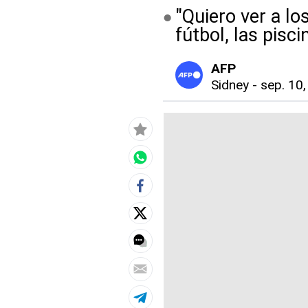
"Quiero ver a lo
fútbol, las pisc
AFP
Sidney
-
sep. 10,