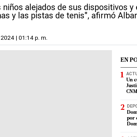
s niños alejados de sus dispositivos y
inas y las pistas de tenis", afirmó Alba
 2024 | 01:14 p. m.
EN P
ACT
Un c
Justi
CN
DEP
Domi
por 
Dom