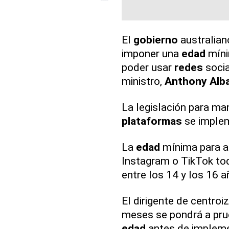
El
gobierno
australian
imponer una
edad
mínim
poder usar
redes
socia
ministro,
Anthony Alb
La legislación para ma
plataformas
se implem
La
edad
mínima para a
Instagram o TikTok tod
entre los 14 y los 16 a
El dirigente de centroi
meses se pondrá a pr
edad
antes de implemen