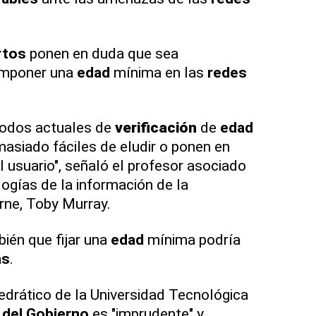
rtos
ponen en duda que sea
imponer una
edad
mínima en las
redes
odos actuales de
verificación
de
edad
masiado fáciles de eludir o ponen en
 usuario", señaló el profesor asociado
logías de la información de la
rne, Toby Murray.
ién que fijar una
edad
mínima podría
as
.
edrático de la Universidad Tecnológica
 del Gobierno
es "imprudente" y