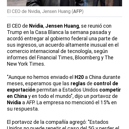
El CEO de Nvidia, Jensen Huang
(
AFP
)
El CEO de
Nvidia
,
Jensen Huang
, se reunió con
Trump en la Casa Blanca la semana pasada y
acordó entregar al gobierno federal una parte de
sus ingresos, un acuerdo altamente inusual en el
comercio internacional de tecnología, según
informes del Financial Times, Bloomberg y The
New York Times.
"Aunque no hemos enviado el
H20
a China durante
meses, esperamos que las
reglas
de
control de
exportación
permitan a Estados Unidos
competir
en China
y en todo el mundo", dijo un portavoz de
Nvidia
a AFP. La empresa no mencionó el 15% en
su respuesta.
El portavoz de la compañía agregó: "Estados
Unidos no puede repetir el caso del 5G y perder el