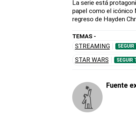
La serie está protagon
papel como el icónico 
regreso de Hayden Chri
TEMAS -
STREAMING
SEGUIR
STAR WARS
SEGUIR 
Fuente e