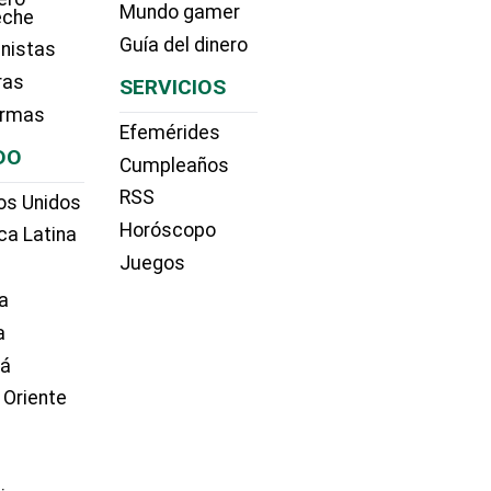
Mundo gamer
eche
Guía del dinero
nistas
ras
SERVICIOS
irmas
Efemérides
DO
Cumpleaños
RSS
os Unidos
Horóscopo
ca Latina
Juegos
a
a
dá
 Oriente