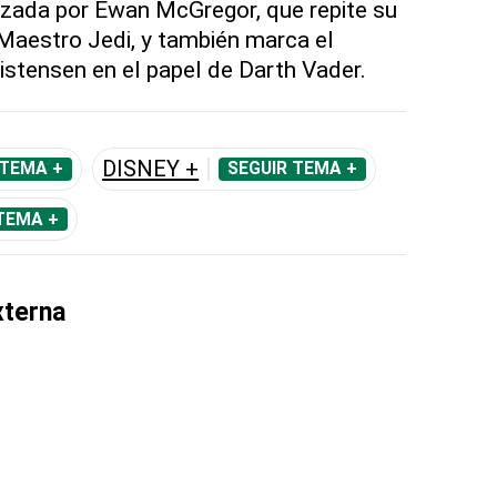
izada por Ewan McGregor, que repite su
Maestro Jedi, y también marca el
stensen en el papel de Darth Vader.
DISNEY +
 TEMA +
SEGUIR TEMA +
TEMA +
xterna