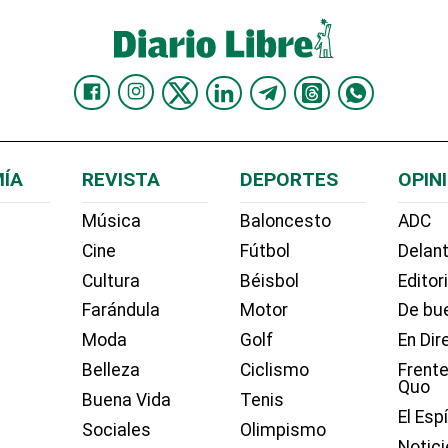
ÍA
REVISTA
DEPORTES
OPIN
Música
Baloncesto
ADC
Cine
Fútbol
Delant
Cultura
Béisbol
Editor
Farándula
Motor
De bue
Moda
Golf
En Dir
Belleza
Ciclismo
Frente
Quo
Buena Vida
Tenis
El Esp
Sociales
Olimpismo
Notici