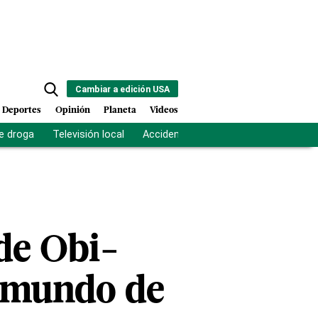
Cambiar a edición USA
Deportes
Opinión
Planeta
Videos
e droga
Televisión local
Accidente Los Ríos
Fuerza antipand
de Obi-
l mundo de