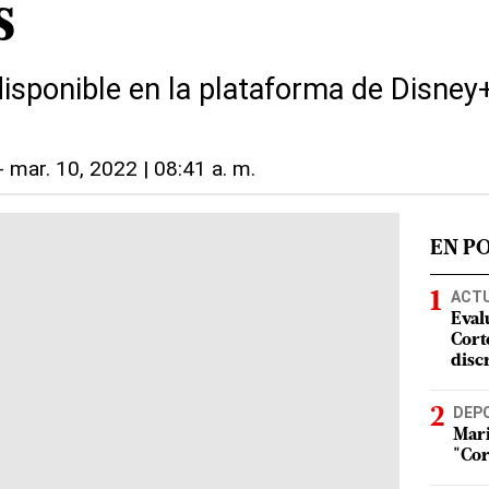
s
disponible en la plataforma de Disney
-
mar. 10, 2022 | 08:41 a. m.
EN P
ACT
Eval
Corte
disc
DEP
Mari
"Cor