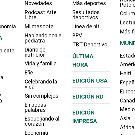
Novedades
Más deportes
Potel
Podcast Arte
Resultados
Colum
Libre
deportivos
Lectu
onomia
Mi mascota
Línea de hit
Más f
Hablando con el
BRV
A
pediatra
MUN
TBT Deportivo
Diario de
biente
nutrición
ÚLTIMA
Estad
Vida y familia
HORA
Améri
Eñe
Haití
ía
EDICIÓN USA
Celebrando la
Españ
vida
Europ
e
Sin complejos
EDICIÓN RD
a
Cana
En pocas
Medio
palabras
EDICIÓN
Asia
Escuchando al
IMPRESA
corazón
Africa
Economía