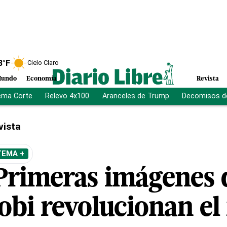
8
°F
Cielo Claro
undo
Economía
Revista
ema Corte
Relevo 4x100
Aranceles de Trump
Decomisos d
vista
TEMA +
Primeras imágenes 
bi revolucionan e