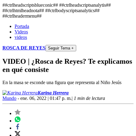
##ctrlheadscriptsblueconic## ##ctrlheadscriptsanalytis##
##ctrlhtmlheadnota##
##ctrlbodyscriptsanalytics##
##ctrlheadermenu##
Portada
Videos
videos
ROSCA DE REYES
Seguir Tema +
VIDEO | ¿Rosca de Reyes? Te explicamos
en qué consiste
En la masa se esconde una figura que representa al Niño Jesús
Karina Herrera
Mundo
- ene. 06, 2022 | 01:47 p. m.
|
1 min de lectura