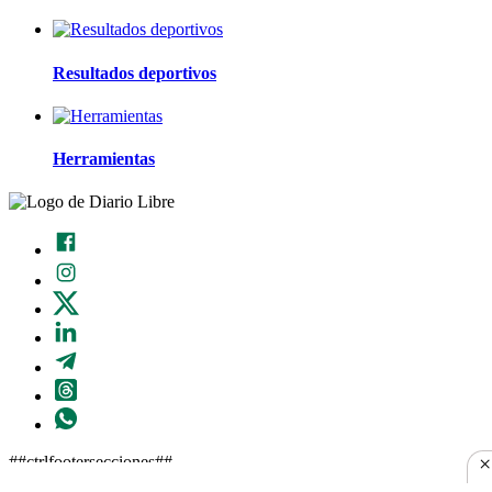
Resultados deportivos
Herramientas
×
##ctrlfootersecciones##
##ctrlhtmlbodyendnota##
##ctrlscriptend##