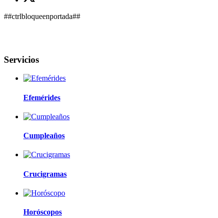
##ctrlbloqueenportada##
Servicios
Efemérides
Cumpleaños
Crucigramas
Horóscopos