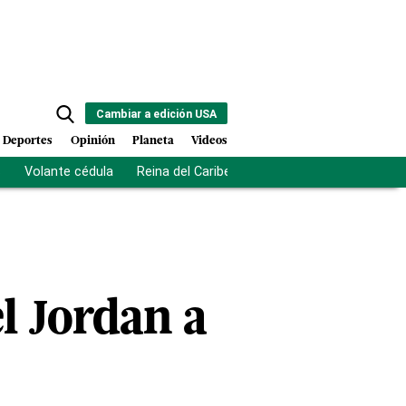
Cambiar a edición USA
Deportes
Opinión
Planeta
Videos
s
Volante cédula
Reina del Caribe
Clausura Juegos Centro
l Jordan a