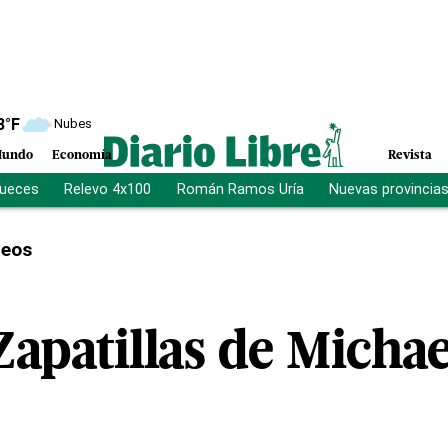
8
°F
Nubes
undo
Economía
Revista
jueces
Relevo 4x100
Román Ramos Uría
Nuevas provincia
deos
apatillas de Michae