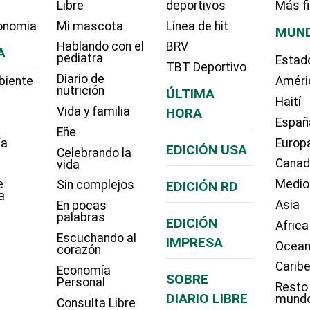
Libre
deportivos
Más f
onomia
Mi mascota
Línea de hit
MUN
Hablando con el
BRV
A
pediatra
Estad
TBT Deportivo
Diario de
biente
Améri
nutrición
ÚLTIMA
Haití
Vida y familia
HORA
Españ
Eñe
ía
Europ
EDICIÓN USA
Celebrando la
Cana
vida
e
Medio
Sin complejos
EDICIÓN RD
a
Asia
En pocas
palabras
EDICIÓN
Africa
Escuchando al
IMPRESA
Ocean
corazón
Carib
Economía
SOBRE
Personal
Resto
DIARIO LIBRE
mund
Consulta Libre