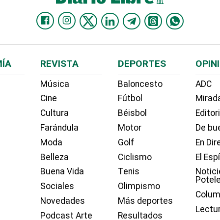
ÍA
REVISTA
DEPORTES
OPIN
Música
Baloncesto
ADC
Cine
Fútbol
Mirada
Cultura
Béisbol
Editor
Farándula
Motor
De bue
Moda
Golf
En Dir
Belleza
Ciclismo
El Esp
Buena Vida
Tenis
Notici
Potel
Sociales
Olimpismo
Colum
Novedades
Más deportes
Lectu
Podcast Arte
Resultados