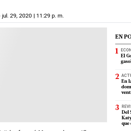
-
jul. 29, 2020 | 11:29 p. m.
EN P
ECO
El G
gasol
ACT
En l
domi
vent
REV
Del 
Katy
que 