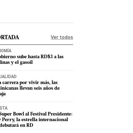
Ver todos
ORTADA
NOMÍA
obierno sube hasta RD$3 a las
inas y el gasoil
UALIDAD
a carrera por vivir más, las
nicanas llevan seis años de
aja
ISTA
Super Bowl al Festival Presidente:
 Perry, la estrella internacional
debutará en RD