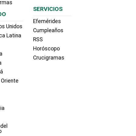
irmas
SERVICIOS
DO
Efemérides
os Unidos
Cumpleaños
ca Latina
RSS
Horóscopo
a
Crucigramas
a
dá
 Oriente
ia
e
 del
o