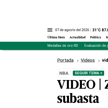
31
°C
87.
07 de agosto del 2026
Última Hora
Actualidad
Política
M
Medallas de oro RD
Evaluación de 
Portada
Videos
vi
NBA
SEGUIR TEMA +
VIDEO | Z
subasta