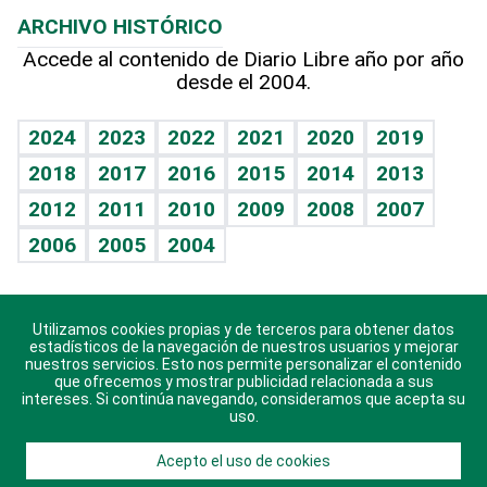
Planeta
Efemérides
ARCHIVO HISTÓRICO
Hablando con el pediatra
Línea de hit
Más firmas
Hecho en casa
Cumpleaños
Accede al contenido de Diario Libre año por año
desde el 2004.
Diario de nutrición
BRV
Mundo gamer
RSS
Vida y familia
TBT Deportivo
Guía del dinero
Horóscopos
2024
2023
2022
2021
2020
2019
Eñe
2018
2017
2016
2015
2014
2013
Crucigramas
2012
2011
2010
2009
2008
2007
Celebrando la vida
2006
2005
2004
Sin complejos
En pocas palabras
Utilizamos cookies propias y de terceros para obtener datos
Descarga nuestras aplicaciones para Android, iOS y
Escuchando al corazón
estadísticos de la navegación de nuestros usuarios y mejorar
sistema Huawei.
nuestros servicios. Esto nos permite personalizar el contenido
que ofrecemos y mostrar publicidad relacionada a sus
Economía Personal
intereses. Si continúa navegando, consideramos que acepta su
uso.
Consulta Libre
Acepto el uso de cookies
© 2021 Diario Libre, todos los derechos reservados.