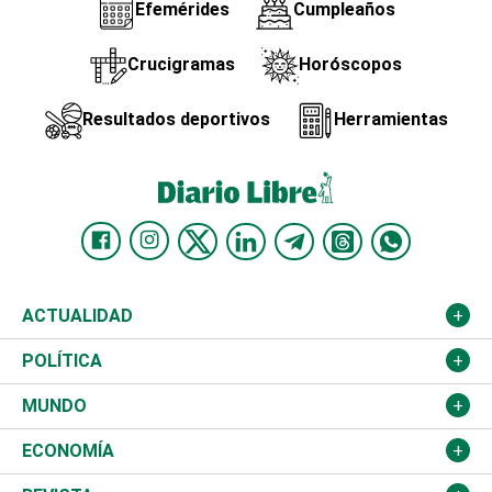
Efemérides
Cumpleaños
Crucigramas
Horóscopos
Resultados deportivos
Herramientas
ACTUALIDAD
Nacional
POLÍTICA
Ciudad
Partidos
MUNDO
Educación
JCE
Estados Unidos
ECONOMÍA