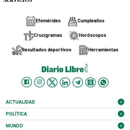
SERVICIOS
Efemérides
Cumpleaños
Crucigramas
Horóscopos
Resultados deportivos
Herramientas
ACTUALIDAD
Nacional
POLÍTICA
Ciudad
Partidos
MUNDO