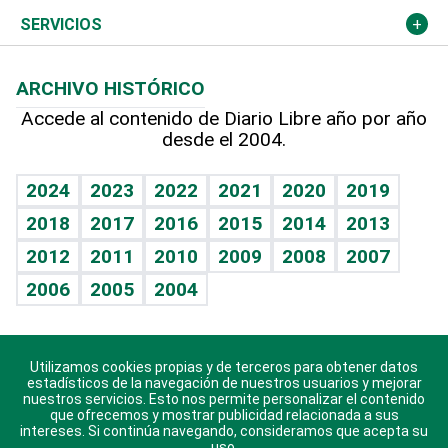
Resto del mundo
Economía personal
Podcast Arte Libre
Más deportes
Columnistas
Cambio climático
Opinión
SERVICIOS
Macroeconomía
Mi mascota
Resultados deportivos
Lecturas
Planeta
Efemérides
ARCHIVO HISTÓRICO
Hablando con el pediatra
Línea de hit
Más firmas
Hecho en casa
Cumpleaños
Accede al contenido de Diario Libre año por año
desde el 2004.
Diario de nutrición
BRV
Mundo gamer
RSS
Vida y familia
TBT Deportivo
Guía del dinero
Horóscopos
2024
2023
2022
2021
2020
2019
Eñe
2018
2017
2016
2015
2014
2013
Crucigramas
2012
2011
2010
2009
2008
2007
Celebrando la vida
2006
2005
2004
Sin complejos
En pocas palabras
Utilizamos cookies propias y de terceros para obtener datos
Descarga nuestras aplicaciones para Android, iOS y
Escuchando al corazón
estadísticos de la navegación de nuestros usuarios y mejorar
sistema Huawei.
nuestros servicios. Esto nos permite personalizar el contenido
que ofrecemos y mostrar publicidad relacionada a sus
Economía Personal
intereses. Si continúa navegando, consideramos que acepta su
uso.