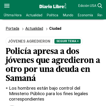
Edición USA
Última Hora
Actualidad
Política
Mundo
Economía
Revis
Portada
Actualidad
Ciudad
JÓVENES AGREDIERON
SEGUIR TEMA +
Policía apresa a dos
jóvenes que agredieron a
otro por una deuda en
Samaná
Los hombres están bajo control del
Ministerio Público para los fines legales
correspondientes